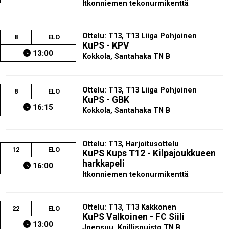
Itkonniemen tekonurmikenttä
Ottelu: T13, T13 Liiga Pohjoinen
8
ELO
KuPS - KPV
13:00
Kokkola, Santahaka TN B
Ottelu: T13, T13 Liiga Pohjoinen
8
ELO
KuPS - GBK
16:15
Kokkola, Santahaka TN B
Ottelu: T13, Harjoitusottelu
12
ELO
KuPS Kups T12 - Kilpajoukkueen
harkkapeli
16:00
Itkonniemen tekonurmikenttä
Ottelu: T13, T13 Kakkonen
22
ELO
KuPS Valkoinen - FC Siili
13:00
Joensuu, Koillispuisto TN B