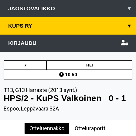
JAOSTOVALIKKO
▾
KUPS RY
▾
KIRJAUDU
7
HEI
10.50
T13, G13 Harraste (2013 synt.)
HPS/2 - KuPS Valkoinen
0 - 1
Espoo, Leppävaara 32A
Otteluennakko
Otteluraportti