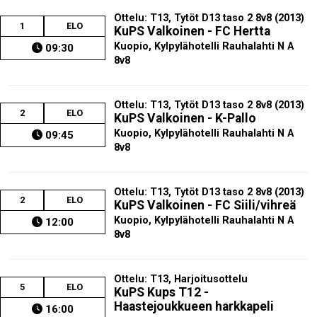
Ottelu: T13, Tytöt D13 taso 2 8v8 (2013)
1
ELO
KuPS Valkoinen - FC Hertta
Kuopio, Kylpylähotelli Rauhalahti N A
09:30
8v8
Ottelu: T13, Tytöt D13 taso 2 8v8 (2013)
2
ELO
KuPS Valkoinen - K-Pallo
Kuopio, Kylpylähotelli Rauhalahti N A
09:45
8v8
Ottelu: T13, Tytöt D13 taso 2 8v8 (2013)
2
ELO
KuPS Valkoinen - FC Siili/vihreä
Kuopio, Kylpylähotelli Rauhalahti N A
12:00
8v8
Ottelu: T13, Harjoitusottelu
5
ELO
KuPS Kups T12 -
Haastejoukkueen harkkapeli
16:00