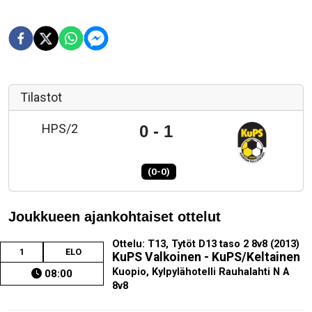
Tilastot
HPS/2
0 - 1
(0-0)
Joukkueen ajankohtaiset ottelut
Ottelu: T13, Tytöt D13 taso 2 8v8 (2013)
1
ELO
KuPS Valkoinen - KuPS/Keltainen
Kuopio, Kylpylähotelli Rauhalahti N A
08:00
8v8