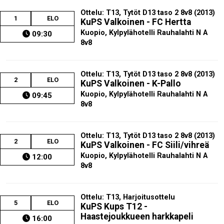
Ottelu: T13, Tytöt D13 taso 2 8v8 (2013)
1
ELO
KuPS Valkoinen - FC Hertta
Kuopio, Kylpylähotelli Rauhalahti N A
09:30
8v8
Ottelu: T13, Tytöt D13 taso 2 8v8 (2013)
2
ELO
KuPS Valkoinen - K-Pallo
Kuopio, Kylpylähotelli Rauhalahti N A
09:45
8v8
Ottelu: T13, Tytöt D13 taso 2 8v8 (2013)
2
ELO
KuPS Valkoinen - FC Siili/vihreä
Kuopio, Kylpylähotelli Rauhalahti N A
12:00
8v8
Ottelu: T13, Harjoitusottelu
5
ELO
KuPS Kups T12 -
Haastejoukkueen harkkapeli
16:00