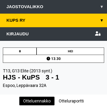
JAOSTOVALIKKO
▾
KUPS RY
▾
KIRJAUDU
8
HEI
13.30
T13, G13 Elite (2013 synt.)
HJS - KuPS
3 - 1
Espoo, Leppävaara 32A
Otteluennakko
Otteluraportti