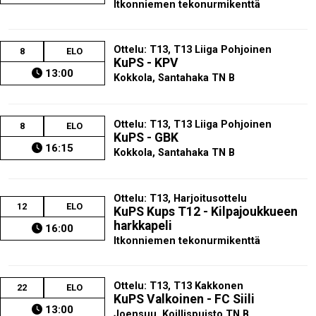
Itkonniemen tekonurmikenttä
Ottelu: T13, T13 Liiga Pohjoinen
8
ELO
KuPS - KPV
13:00
Kokkola, Santahaka TN B
Ottelu: T13, T13 Liiga Pohjoinen
8
ELO
KuPS - GBK
16:15
Kokkola, Santahaka TN B
Ottelu: T13, Harjoitusottelu
12
ELO
KuPS Kups T12 - Kilpajoukkueen
harkkapeli
16:00
Itkonniemen tekonurmikenttä
Ottelu: T13, T13 Kakkonen
22
ELO
KuPS Valkoinen - FC Siili
13:00
Joensuu, Koillispuisto TN B