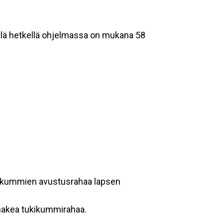
ällä hetkellä ohjelmassa on mukana 58
kikummien avustusrahaa lapsen
 hakea tukikummirahaa.