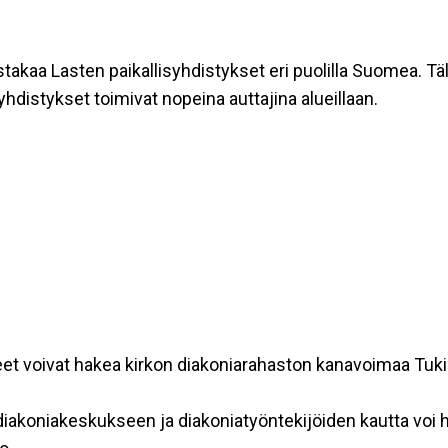
stakaa Lasten paikallisyhdistykset eri puolilla Suomea. T
hdistykset toimivat nopeina auttajina alueillaan.
eet voivat hakea kirkon diakoniarahaston kanavoimaa Tu
diakoniakeskukseen ja diakoniatyöntekijöiden kautta voi