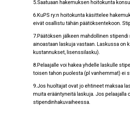
5.Saatuaan hakemuksen hoitokunta konsul
6.KuPS ry:n hoitokunta käsittelee hakemuk
eivät osallistu tähän päätöksentekoon. Stip
7.Päätöksen jälkeen mahdollinen stipendi m
ainoastaan laskuja vastaan. Laskussa on k
kustannukset, lisenssilasku).
8.Pelaajalle voi hakea yhdelle laskulle st
toisen tahon puolesta (pl vanhemmat) ei 
9.Jos huoltajat ovat jo ehtineet maksaa l
muita erääntyneitä laskuja. Jos pelaajalla 
stipendinhakuvaiheessa.