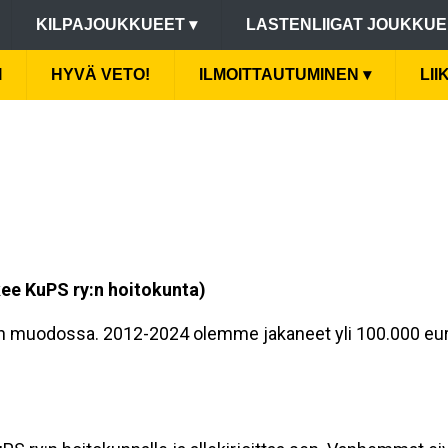
KILPAJOUKKUEET
▾
LASTENLIIGAT JOUKKU
I
HYVÄ VETO!
ILMOITTAUTUMINEN
▾
LI
kee KuPS ry:n hoitokunta)
en muodossa. 2012-2024 olemme jakaneet yli 100.000 euroa s