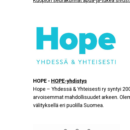
Kuopion seurakunnat apua-ja-tukea sivus
HOPE -
HOPE-yhdistys
Hope – Yhdessä & Yhteisesti ry syntyi 200
arvoisemmat mahdollisuudet arkeen. Olemme
välityksellä eri puolilla Suomea.