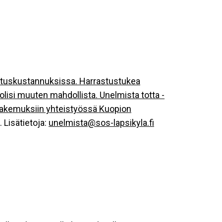
rastuskustannuksissa. Harrastustukea
i olisi muuten mahdollista. Unelmista totta -
n hakemuksiin yhteistyössä Kuopion
. Lisätietoja:
unelmista@sos-lapsikyla.fi