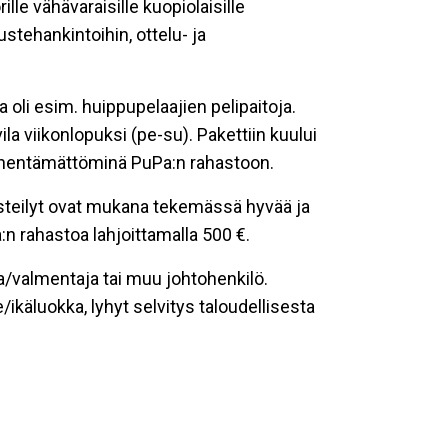
le vähävaraisille kuopiolaisille
stehankintoihin, ottelu- ja
oli esim. huippupelaajien pelipaitoja.
la viikonlopuksi (pe-su). Pakettiin kuului
n lyhentämättöminä PuPa:n rahastoon.
Risteilyt ovat mukana tekemässä hyvää ja
n rahastoa lahjoittamalla 500 €.
a/valmentaja tai muu johtohenkilö.
käluokka, lyhyt selvitys taloudellisesta