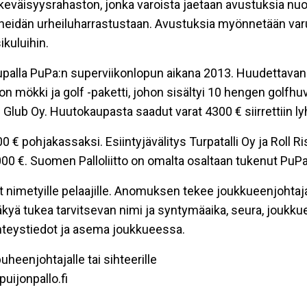
eväisyysrahaston, jonka varoista jaetaan avustuksia nuoril
an heidän urheiluharrastustaan. Avustuksia myönnetään varu
kuluihin.
palla PuPa:n superviikonlopun aikana 2013. Huudettavana 
 mökki ja golf -paketti, johon sisältyi 10 hengen golfhuvi
olf Glub Oy. Huutokaupasta saadut varat 4300 € siirrettii
 € pohjakassaksi. Esiintyjävälitys Turpatalli Oy ja Roll 
0 €. Suomen Palloliitto on omalta osaltaan tukenut PuPa:
t nimetyille pelaajille. Anomuksen tekee joukkueenjohtaj
tukea tarvitsevan nimi ja syntymäaika, seura, joukkue/i
hteystiedot ja asema joukkueessa.
eenjohtajalle tai sihteerille
uijonpallo.fi