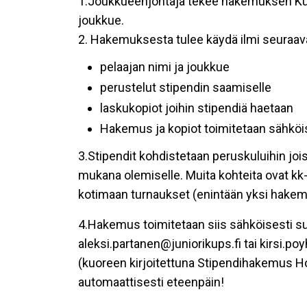
1.Joukkueenjohtaja tekee hakemuksen KuPS 
joukkue.
2. Hakemuksesta tulee käydä ilmi seuraava
pelaajan nimi ja joukkue
perustelut stipendin saamiselle
laskukopiot joihin stipendiä haetaan
Hakemus ja kopiot toimitetaan sähkö
3.Stipendit kohdistetaan peruskuluihin joi
mukana olemiselle. Muita kohteita ovat kk-
kotimaan turnaukset (enintään yksi hakem
4.Hakemus toimitetaan siis sähköisesti s
aleksi.partanen@juniorikups.fi tai kirsi.po
(kuoreen kirjoitettuna Stipendihakemus Ho
automaattisesti eteenpäin!