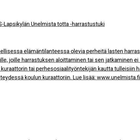
-Lapsikylän Unelmista totta -harrastustuki
eellisessa elämäntilanteessa olevia perheitä lasten har
orille, joille harrastuksen aloittaminen tai sen jatkaminen e
uraattorin tai perhesosiaalityöntekijän kautta tulleisii
eydessä koulun kuraattoriin. Lue lisää:
www.unelmista.fi