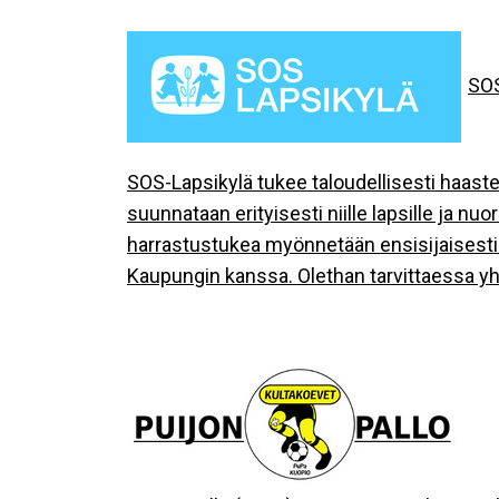
SOS
SOS-Lapsikylä tukee taloudellisesti haast
suunnataan erityisesti niille lapsille ja nu
harrastustukea myönnetään ensisijaisesti k
Kaupungin kanssa. Olethan tarvittaessa yht