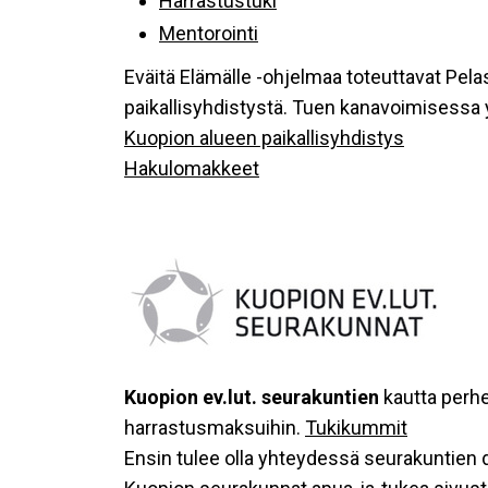
Harrastustuki
Mentorointi
Eväitä Elämälle -ohjelmaa toteuttavat Pela
paikallisyhdistystä. Tuen kanavoimisessa y
Kuopion alueen paikallisyhdistys
Hakulomakkeet
Kuopion ev.lut. seurakuntien
kautta perh
harrastusmaksuihin.
Tukikummit
Ensin tulee olla yhteydessä seurakuntien 