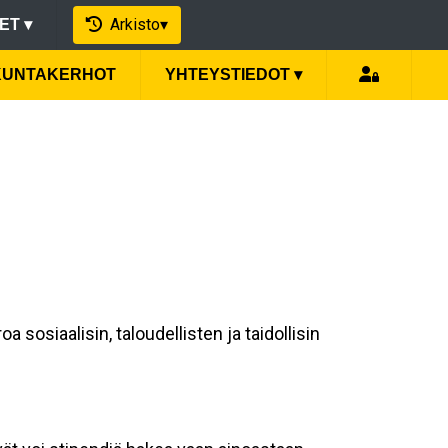
Arkisto
▾
EET
▾
IKUNTAKERHOT
YHTEYSTIEDOT
▾
osiaalisin, taloudellisten ja taidollisin