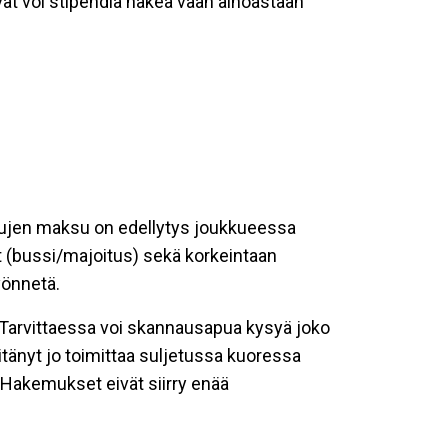
ät voi stipendiä hakea vaan ainoastaan
aksujen maksu on edellytys joukkueessa
ut (bussi/majoitus) sekä korkeintaan
yönnetä.
Tarvittaessa voi skannausapua kysyä joko
pitänyt jo toimittaa suljetussa kuoressa
 Hakemukset eivät siirry enää