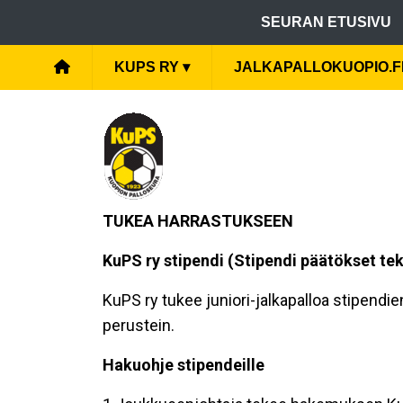
SEURAN ETUSIVU
KUPS RY
▾
JALKAPALLOKUOPIO.F
TUKEA HARRASTUKSEEN
KuPS ry stipendi
(Stipendi päätökset te
KuPS ry tukee juniori-jalkapalloa stipendi
perustein.
Hakuohje stipendeille