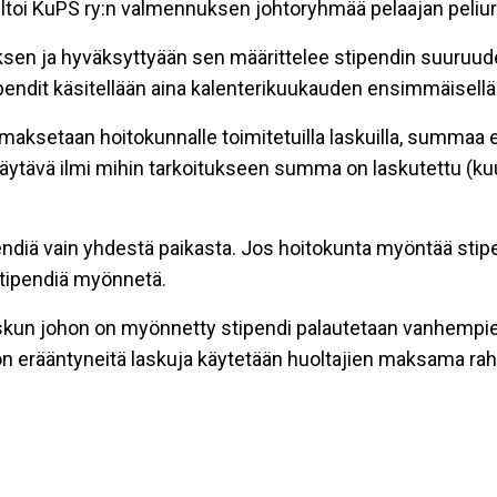
toi KuPS ry:n valmennuksen johtoryhmää pelaajan peliur
sen ja hyväksyttyään sen määrittelee stipendin suuruuden.
endit käsitellään aina kalenterikuukauden ensimmäisellä t
aksetaan hoitokunnalle toimitetuilla laskuilla, summaa ei
äytävä ilmi mihin tarkoitukseen summa on laskutettu (kuu
ipendiä vain yhdestä paikasta. Jos hoitokunta myöntää stip
stipendiä myönnetä.
askun johon on myönnetty stipendi palautetaan vanhempien
on erääntyneitä laskuja käytetään huoltajien maksama raha n