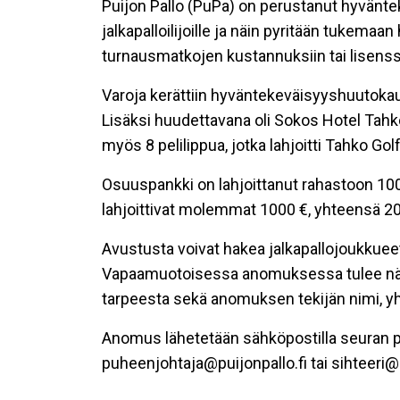
Puijon Pallo (PuPa) on perustanut hyväntek
jalkapalloilijoille ja näin pyritään tukema
turnausmatkojen kustannuksiin tai lisenssi
Varoja kerättiin hyväntekeväisyyshuutokau
Lisäksi huudettavana oli Sokos Hotel Tahkon
myös 8 pelilippua, jotka lahjoitti Tahko G
Osuuspankki on lahjoittanut rahastoon 1000
lahjoittivat molemmat 1000 €, yhteensä 200
Avustusta voivat hakea jalkapallojoukkuee
Vapaamuotoisessa anomuksessa tulee näkyä 
tarpeesta sekä anomuksen tekijän nimi, y
Anomus lähetetään sähköpostilla seuran puh
puheenjohtaja@puijonpallo.fi tai sihteeri@p