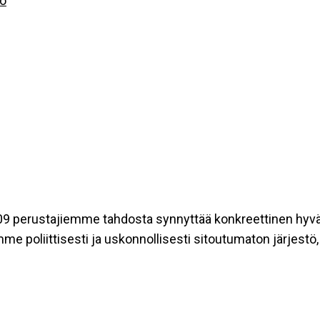
to
9 perustajiemme tahdosta synnyttää konkreettinen hyvän k
 poliittisesti ja uskonnollisesti sitoutumaton järjestö,