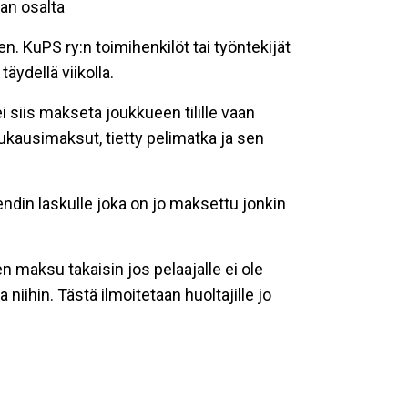
an osalta
 KuPS ry:n toimihenkilöt tai työntekijät
äydellä viikolla.
 siis makseta joukkueen tilille vaan
kausimaksut, tietty pelimatka ja sen
endin laskulle joka on jo maksettu jonkin
 maksu takaisin jos pelaajalle ei ole
iihin. Tästä ilmoitetaan huoltajille jo