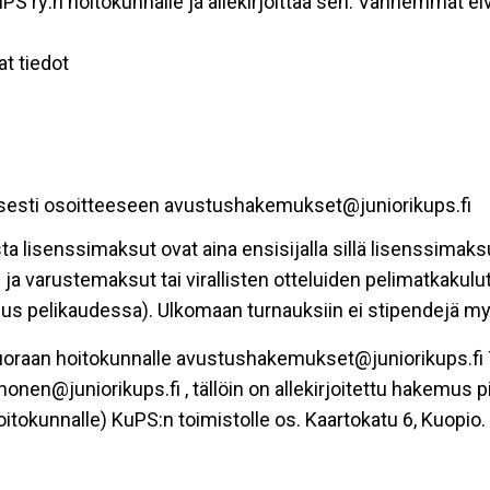
ry:n hoitokunnalle ja allekirjoittaa sen. Vanhemmat eiv
t tiedot
isesti osoitteeseen avustushakemukset@juniorikups.fi
sta lisenssimaksut ovat aina ensisijalla sillä lisenssim
 ja varustemaksut tai virallisten otteluiden pelimatkakul
us pelikaudessa). Ulkomaan turnauksiin ei stipendejä m
uoraan hoitokunnalle avustushakemukset@juniorikups.fi 
yhonen@juniorikups.fi , tällöin on allekirjoitettu hakemus 
itokunnalle) KuPS:n toimistolle os. Kaartokatu 6, Kuopio.