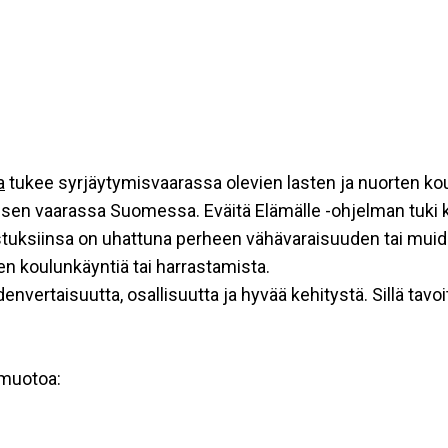
a
tukee syrjäytymisvaarassa olevien lasten ja nuorten ko
misen vaarassa Suomessa. Eväitä Elämälle -ohjelman tuki 
rastuksiinsa on uhattuna perheen vähävaraisuuden tai muid
n koulunkäyntiä tai harrastamista.
envertaisuutta, osallisuutta ja hyvää kehitystä. Sillä tavo
imuotoa: