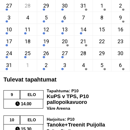
27
28
29
30
31
1
2
3
4
5
6
7
8
9
10
11
12
13
14
15
16
17
18
19
20
21
22
23
24
25
26
27
28
29
30
31
1
2
3
4
5
6
Tulevat tapahtumat
Tapahtuma: P10
9
ELO
KuPS v TPS, P10
pallopoikavuoro
14.00
Väre Areena
Harjoitus: P10
10
ELO
Tanoke+Treenit Puijolla
15.30