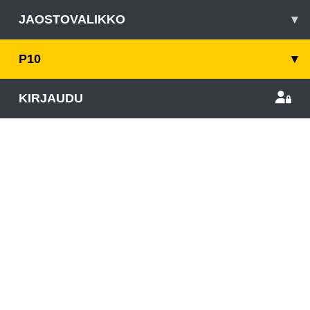
JAOSTOVALIKKO
▾
P10
▾
KIRJAUDU