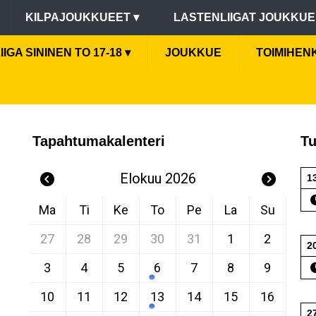
KILPAJOUKKUEET
▾
LASTENLIIGAT JOUKKU
IIGA SININEN TO 17-18
▾
JOUKKUE
TOIMIHEN
Tapahtumakalenteri
Tu
Elokuu 2026
1
Ma
Ti
Ke
To
Pe
La
Su
27
28
29
30
31
1
2
2
3
4
5
6
7
8
9
10
11
12
13
14
15
16
2