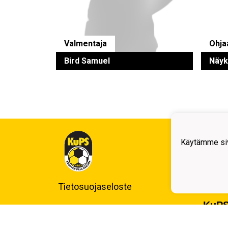
Valmentaja
Ohja
Bird Samuel
Näyk
Kuop
Käytämme siv
Auli
Kuo
Y-tu
Puh.
Tietosuojaseloste
KuPS
Banz