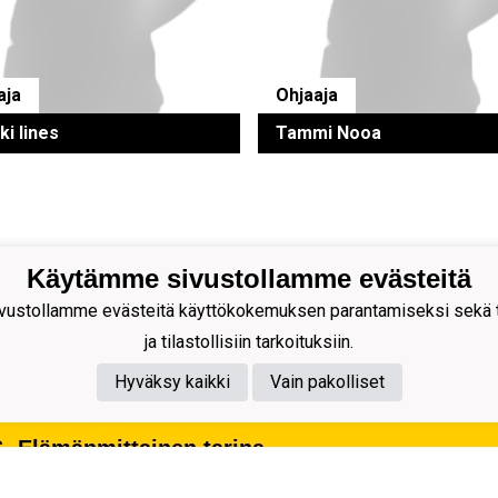
aja
Ohjaaja
ki Iines
Tammi Nooa
Käytämme sivustollamme evästeitä
ion Palloseura ry
ustollamme evästeitä käyttökokemuksen parantamiseksi sekä to
s Rytkösen Katu 1, 70620
ja tilastollisiin tarkoituksiin.
pio
nnus: 0281218-4
Hyväksy kaikki
Vain pakolliset
 +358172668571
 -Elämänmittainen tarina-
ai