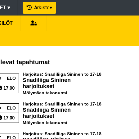
Arkisto
▾
EET
▾
KILÖT
levat tapahtumat
Harjoitus: Snadiliiga Sininen to 17-18
3
ELO
Snadiliiga Sininen
harjoitukset
17.00
Mölymäen tekonurmi
Harjoitus: Snadiliiga Sininen to 17-18
0
ELO
Snadiliiga Sininen
harjoitukset
17.00
Mölymäen tekonurmi
Harjoitus: Snadiliiga Sininen to 17-18
7
ELO