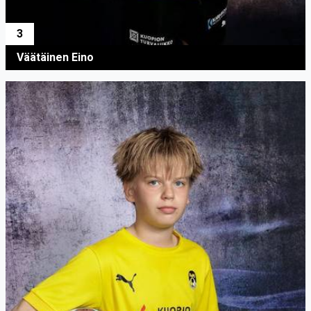
3
Väätäinen Eino