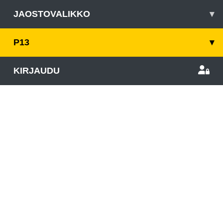
JAOSTOVALIKKO
▾
P13
▾
KIRJAUDU