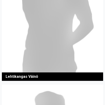
Lehtikangas Väinö