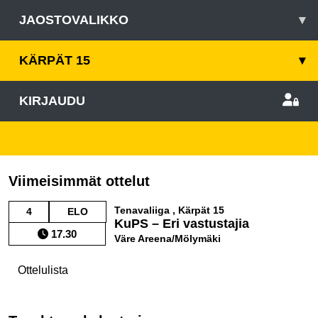
JAOSTOVALIKKO
▾
KÄRPÄT 15
▾
KIRJAUDU
Viimeisimmät ottelut
Tenavaliiga , Kärpät 15
4
ELO
KuPS – Eri vastustajia
17.30
Väre Areena/Mölymäki
Ottelulista