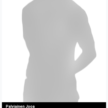
Palviainen Jooa