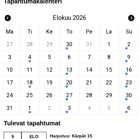
Tapahtumakalenteri
Elokuu 2026
Ma
Ti
Ke
To
Pe
La
Su
27
28
29
30
31
1
2
3
4
5
6
7
8
9
10
11
12
13
14
15
16
17
18
19
20
21
22
23
24
25
26
27
28
29
30
31
1
2
3
4
5
6
Tulevat tapahtumat
Harjoitus: Kärpät 15
9
ELO