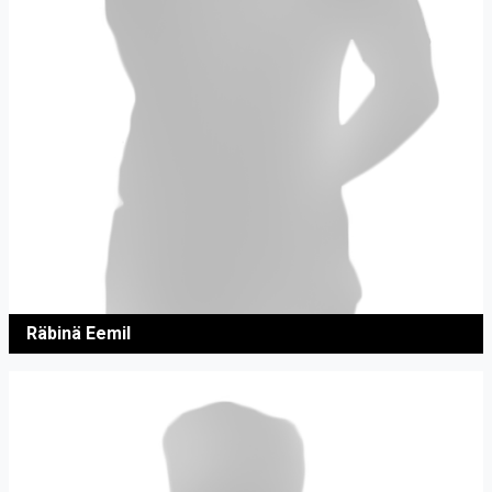
Räbinä Eemil