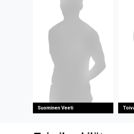
Suominen Veeti
Toiv