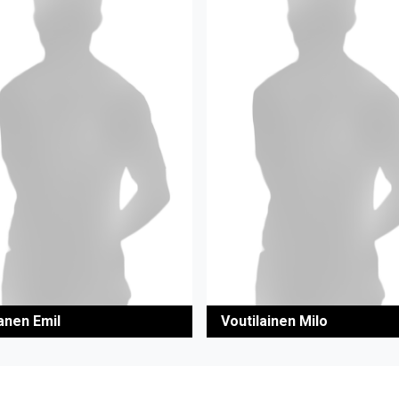
anen Emil
Voutilainen Milo