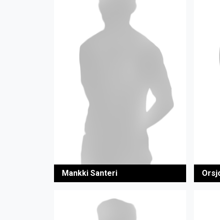
Mankki Santeri
Orsj