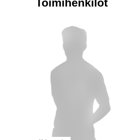
Toimihenkilöt