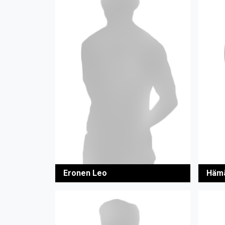
Eronen Leo
Hämä