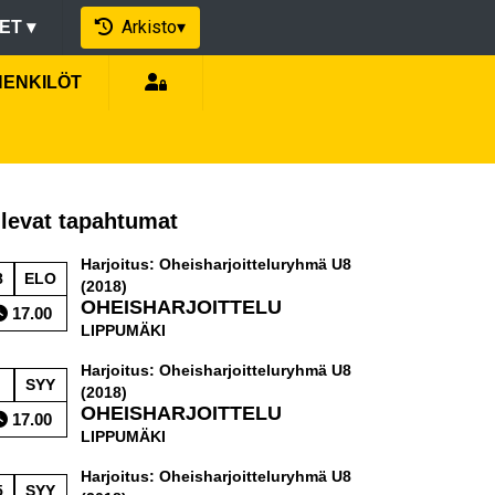
Arkisto
▾
EET
▾
HENKILÖT
levat tapahtumat
Harjoitus: Oheisharjoitteluryhmä U8
8
ELO
(2018)
OHEISHARJOITTELU
17.00
LIPPUMÄKI
Harjoitus: Oheisharjoitteluryhmä U8
SYY
(2018)
OHEISHARJOITTELU
17.00
LIPPUMÄKI
Harjoitus: Oheisharjoitteluryhmä U8
5
SYY