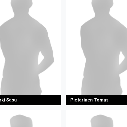
oki Sasu
Pietarinen Tomas