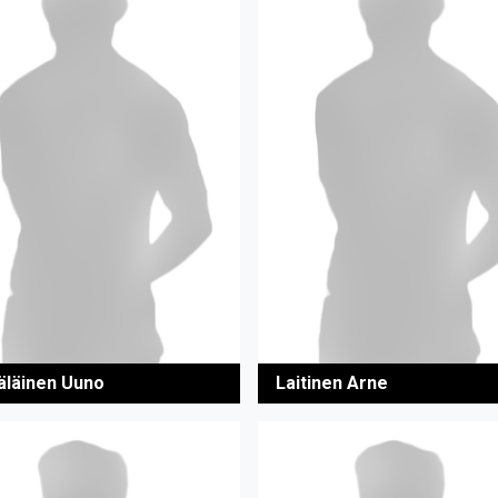
läinen Uuno
Laitinen Arne