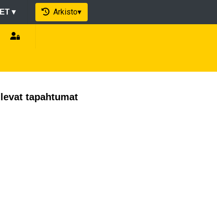
Arkisto
▾
EET
▾
levat tapahtumat