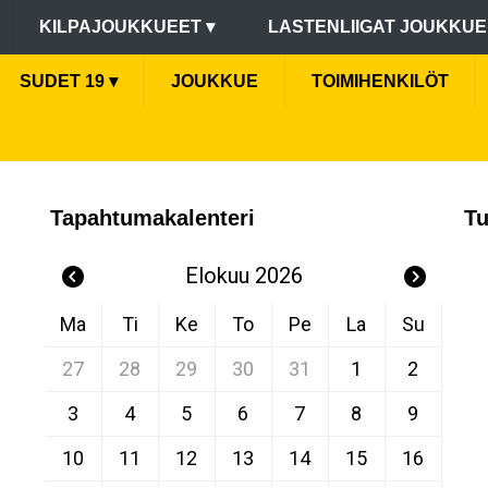
KILPAJOUKKUEET
▾
LASTENLIIGAT JOUKKU
SUDET 19
▾
JOUKKUE
TOIMIHENKILÖT
Tapahtumakalenteri
Tu
Elokuu 2026
Ma
Ti
Ke
To
Pe
La
Su
27
28
29
30
31
1
2
3
4
5
6
7
8
9
10
11
12
13
14
15
16