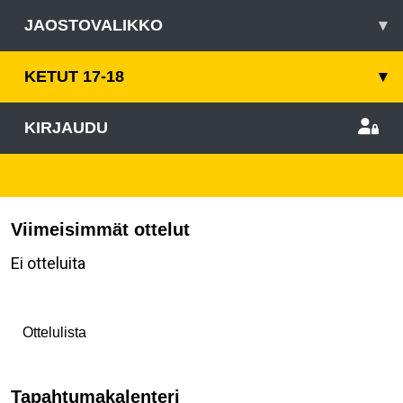
JAOSTOVALIKKO
▾
KETUT 17-18
▾
KIRJAUDU
Viimeisimmät ottelut
Ei otteluita
Ottelulista
Tapahtumakalenteri