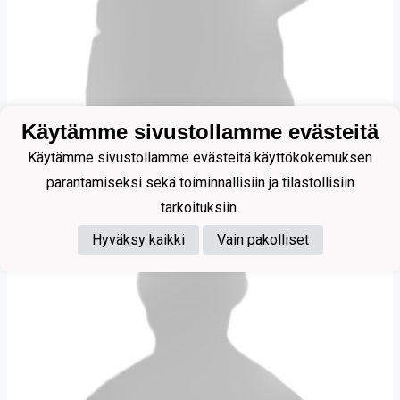
Käytämme sivustollamme evästeitä
Masar Elliot
Käytämme sivustollamme evästeitä käyttökokemuksen
parantamiseksi sekä toiminnallisiin ja tilastollisiin
tarkoituksiin.
Hyväksy kaikki
Vain pakolliset