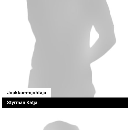
Joukkueenjohtaja
Styrman Katja