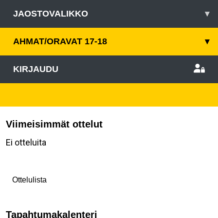
JAOSTOVALIKKO
▾
AHMAT/ORAVAT 17-18
▾
KIRJAUDU
Viimeisimmät ottelut
Ei otteluita
Ottelulista
Tapahtumakalenteri