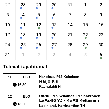
27
28
29
30
31
1
2
3
4
5
6
7
8
9
10
11
12
13
14
15
16
17
18
19
20
21
22
23
24
25
26
27
28
29
30
31
1
2
3
4
5
6
Tulevat tapahtumat
Harjoitus: P15 Keltainen
11
ELO
Harjoitus
16.30
Rauhalahti N
Ottelu: P15 Keltainen, P15 Kakkonen
12
ELO
LaPa-95 YJ - KuPS Keltainen
18.30
Lapinlahti, Haminamäen TN