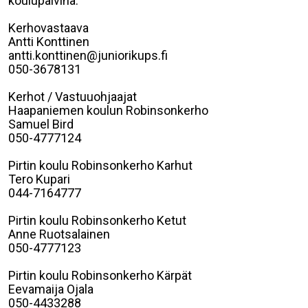
koulupäivinä.
Kerhovastaava
Antti Konttinen
antti.konttinen@juniorikups.fi
050-3678131
Kerhot / Vastuuohjaajat
Haapaniemen koulun Robinsonkerho
Samuel Bird
050-4777124
Pirtin koulu Robinsonkerho Karhut
Tero Kupari
044-7164777
Pirtin koulu Robinsonkerho Ketut
Anne Ruotsalainen
050-4777123
Pirtin koulu Robinsonkerho Kärpät
Eevamaija Ojala
050-4433288