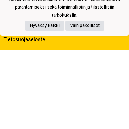
parantamiseksi sekä toiminnallisiin ja tilastollisiin
tarkoituksiin.
Hyväksy kaikki
Vain pakolliset
Tietosuojaseloste
Kuopion Palloseura ry
Aulis Rytkösen Katu 1, 70620 Kuopio
Y-tunnus: 0281218-4
Puh. +358172668571
KuPS -Elämänmittainen tarina- Banzai
Powered by