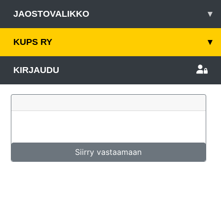
JAOSTOVALIKKO
▾
KUPS RY
▾
KIRJAUDU