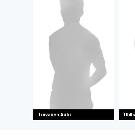
Toivanen Aatu
Uhlb