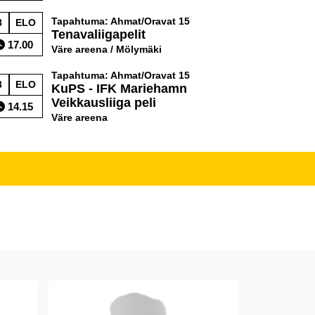
Tapahtuma: Ahmat/Oravat 15
8
ELO
Tenavaliigapelit
17.00
Väre areena / Mölymäki
Tapahtuma: Ahmat/Oravat 15
3
ELO
KuPS - IFK Mariehamn
Veikkausliiga peli
14.15
Väre areena