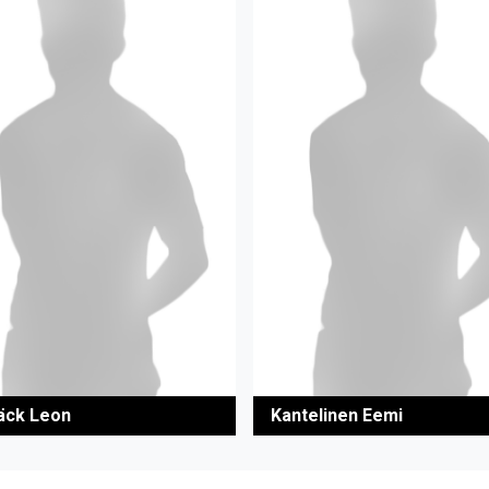
äck Leon
Kantelinen Eemi