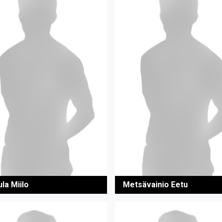
la Miilo
Metsävainio Eetu