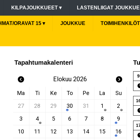
KILPAJOUKKUEET
▾
LASTENLIIGAT JOUKKU
HMAT/ORAVAT 15
▾
JOUKKUE
TOIMIHENKILÖT
Tapahtumakalenteri
Tu
9
Elokuu 2026
Ma
Ti
Ke
To
Pe
La
Su
1
27
28
29
30
31
1
2
3
4
5
6
7
8
9
1
10
11
12
13
14
15
16