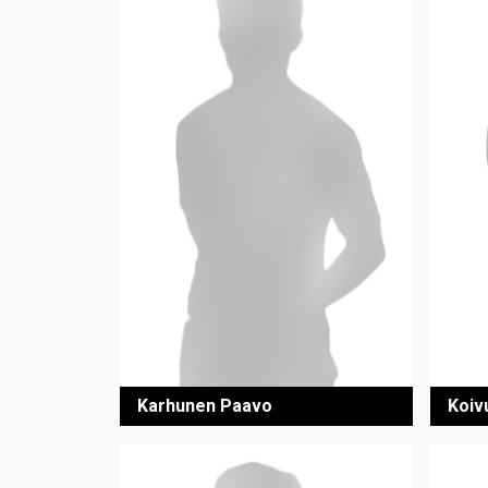
Karhunen Paavo
Koivu