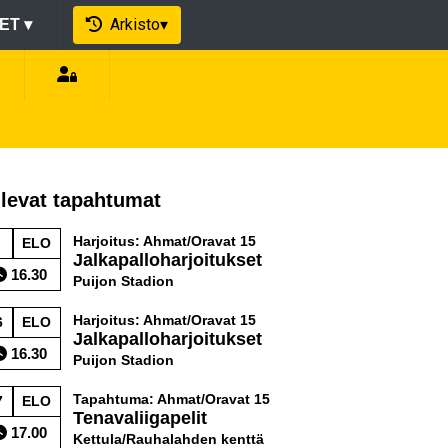
Arkisto
▾
EET
▾
levat tapahtumat
Harjoitus: Ahmat/Oravat 15
ELO
Jalkapalloharjoitukset
16.30
Puijon Stadion
Harjoitus: Ahmat/Oravat 15
6
ELO
Jalkapalloharjoitukset
16.30
Puijon Stadion
Tapahtuma: Ahmat/Oravat 15
7
ELO
Tenavaliigapelit
17.00
Kettula/Rauhalahden kenttä