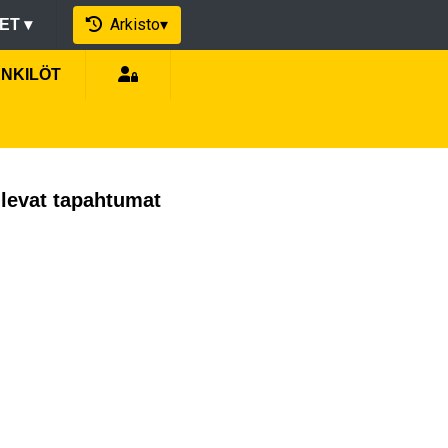
Arkisto
▾
EET
▾
ENKILÖT
levat tapahtumat