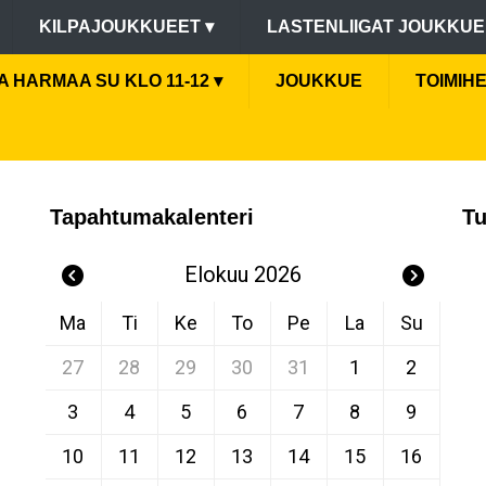
KILPAJOUKKUEET
▾
LASTENLIIGAT JOUKKU
GA HARMAA SU KLO 11-12
▾
JOUKKUE
TOIMIH
Tapahtumakalenteri
Tu
Elokuu 2026
Ma
Ti
Ke
To
Pe
La
Su
27
28
29
30
31
1
2
3
4
5
6
7
8
9
10
11
12
13
14
15
16