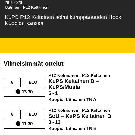
29.1.2026
Uutinen - P12 Keltainen
KuPS P12 Keltainen solmi kumppanuuden Hook
Kuopion kanssa
Viimeisimmät ottelut
P12 Kolmonen , P12 Keltainen
KuPS Keltainen B –
8
ELO
KuPS/Musta
13.30
6 - 1
Kuopio, Litmanen TN A
P12 Kolmonen , P12 Keltainen
8
ELO
SoU – KuPS Keltainen B
3 - 13
11.30
Kuopio, Litmanen TN B