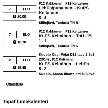
P12 Kakkonen , P12 Keltainen
LehPa/punainen – KuPS
7
ELO
Keltainen
20.00
8 - 4
Siilinjärvi, Tanhula TN B
P12 Kakkonen , P12 Keltainen
7
ELO
KuPS Keltainen – ToU -15
1 - 1
18.30
Siilinjärvi, Tanhula TN A
Kuopio Cup: Pojat D12 taso 2 8v8
(2014) , P12 Keltainen
2
ELO
KuPS Keltainen – LehPa
15.45
5 - 2
Kuopio, Saana Itkonniemi N A 8v8
Ottelulista
Tapahtumakalenteri