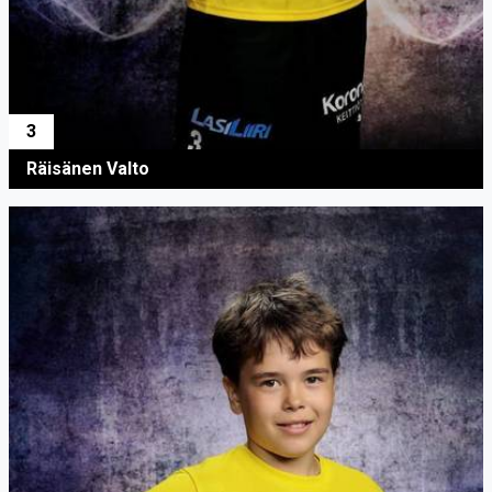
3
Räisänen Valto