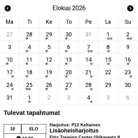
Elokuu 2026
Ma
Ti
Ke
To
Pe
La
Su
27
28
29
30
31
1
2
3
4
5
6
7
8
9
10
11
12
13
14
15
16
17
18
19
20
21
22
23
24
25
26
27
28
29
30
31
1
2
3
4
5
6
Tulevat tapahtumat
Harjoitus: P12 Keltainen
10
ELO
Lisäoheisharjoitus
Fitis Training Center (Siikaranta 9,