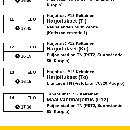
16.00
Kuopio)
Harjoitus: P12 Keltainen
11
ELO
Harjoitukset (Ti)
Rauhalahden nurmikenttä
17.45
(Katiskaniementie 1)
Harjoitus: P12 Keltainen
12
ELO
Harjoitukset (Ke)
Puijon stadion TN (PST2, Suurmäentie
16.15
85, Kuopio)
Harjoitus: P12 Keltainen
13
ELO
Harjoitukset (To)
16.15
Litmanen TN (Pistokatu, 70820 Kuopio)
Tapahtuma: P12 Keltainen
14
ELO
Maalivahtiharjoitus (P12)
Puijon stadion TN (PST2, Suurmäentie
17.30
85, Kuopio)