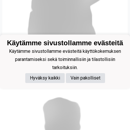
Käytämme sivustollamme evästeitä
Venäläinen Tatu
Käytämme sivustollamme evästeitä käyttökokemuksen
parantamiseksi sekä toiminnallisiin ja tilastollisiin
tarkoituksiin.
Toimihenkilöt
Hyväksy kaikki
Vain pakolliset