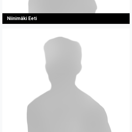
Niinimäki Eeti