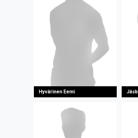
Hyvärinen Eemi
Jäsb