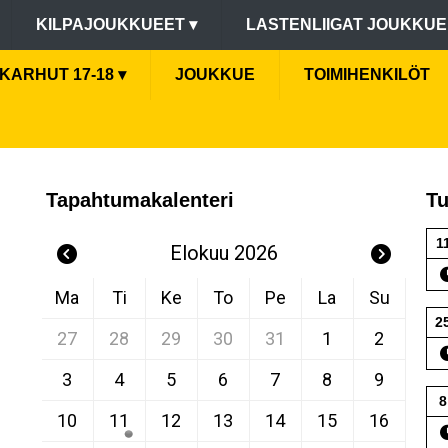
KILPAJOUKKUEET
▾
LASTENLIIGAT JOUKKU
KARHUT 17-18
▾
JOUKKUE
TOIMIHENKILÖT
Tapahtumakalenteri
Tu
1
Elokuu 2026
Ma
Ti
Ke
To
Pe
La
Su
2
27
28
29
30
31
1
2
3
4
5
6
7
8
9
8
10
11
12
13
14
15
16