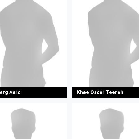
erg Aaro
Khee Oscar Teereh