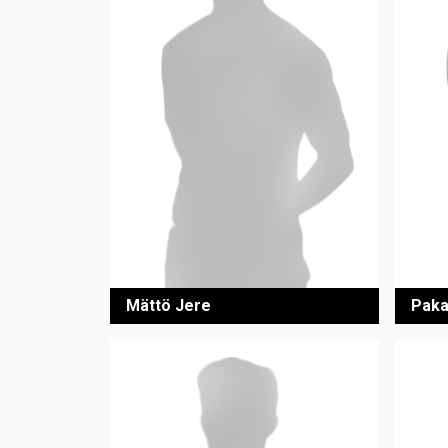
Mättö Jere
Paka