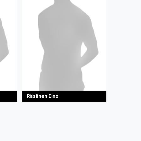
Räsänen Eino