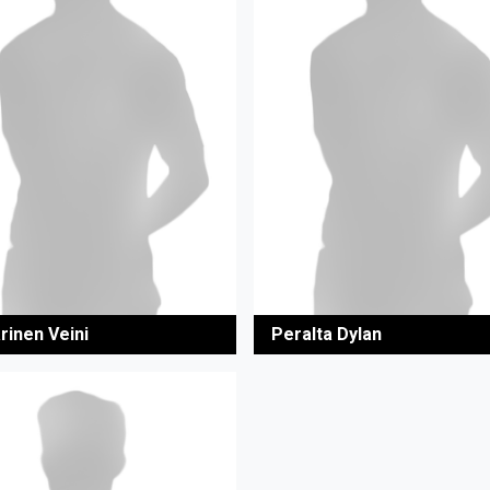
rinen Veini
Peralta Dylan