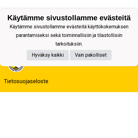
Käytämme sivustollamme evästeitä
Käytämme sivustollamme evästeitä käyttökokemuksen
parantamiseksi sekä toiminnallisiin ja tilastollisiin
tarkoituksiin.
Hyväksy kaikki
Vain pakolliset
Tietosuojaseloste
Kuopion Palloseura ry
Aulis Rytkösen Katu 1, 70620 Kuopio
Y-tunnus: 0281218-4
Puh. +358172668571
KuPS -Elämänmittainen tarina- Banzai