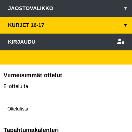
JAOSTOVALIKKO
▾
KURJET 16-17
▾
KIRJAUDU
Viimeisimmät ottelut
Ei otteluita
Ottelulista
Tapahtumakalenteri