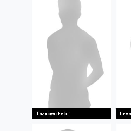
Laaninen Eelis
Levä