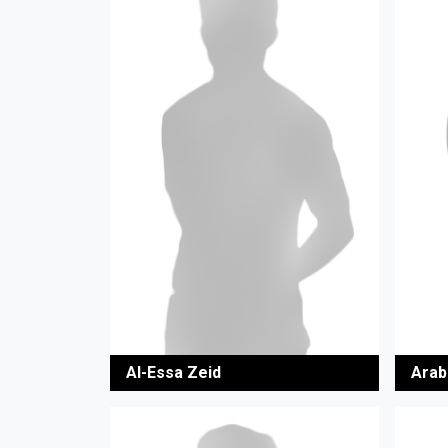
Al-Essa Zeid
Arab