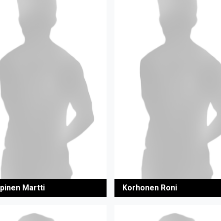
pinen Martti
Korhonen Roni