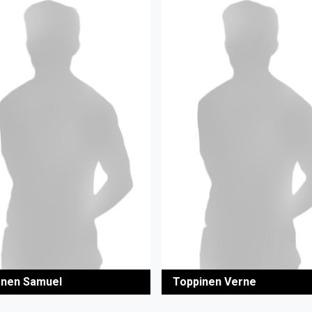
nen Samuel
Toppinen Verne