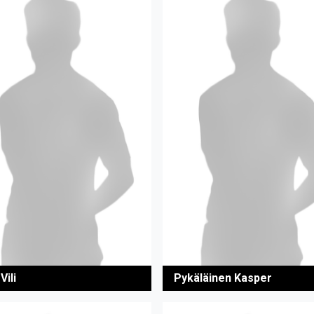
Vili
Pykäläinen Kasper