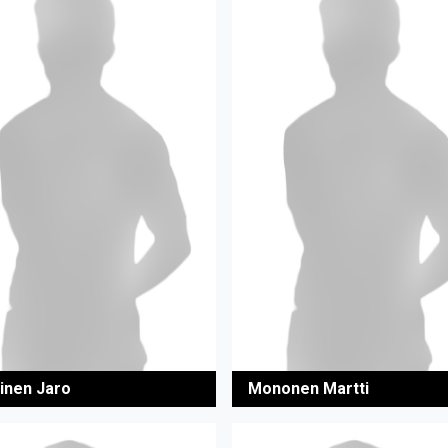
inen Jaro
Mononen Martti