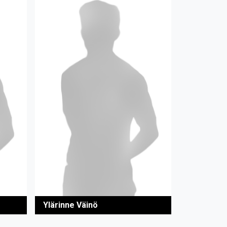
Ylärinne Väinö