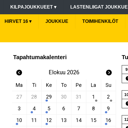
KILPAJOUKKUEET
▾
LASTENLIIGAT JOUKKU
HIRVET 16
▾
JOUKKUE
TOIMIHENKILÖT
Tapahtumakalenteri
Tu
9
Elokuu 2026
Ma
Ti
Ke
To
Pe
La
Su
1
27
28
29
30
31
1
2
3
4
5
6
7
8
9
10
11
12
13
14
15
16
1