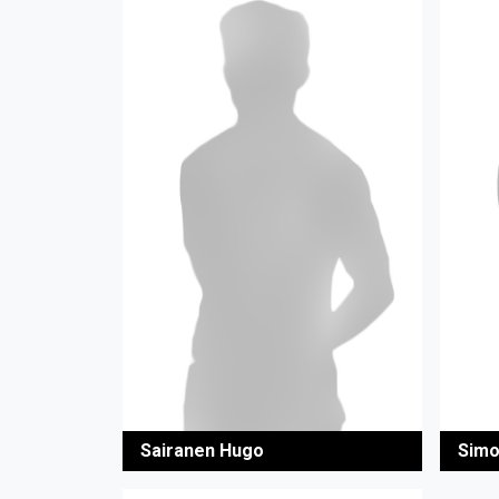
Sairanen Hugo
Simo