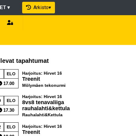
Arkisto
▾
EET
▾
levat tapahtumat
Harjoitus: Hirvet 16
ELO
Treenit
17.00
Mölymäen tekonurmi
Harjoitus: Hirvet 16
0
ELO
8vs8 tenavaliiga
rauhalahti&kettula
17.30
Rauhalahti&Kettula
Harjoitus: Hirvet 16
2
ELO
Treenit