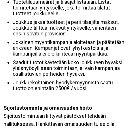
Tuotetilausmäärät ja tilaajat listataan. Listat
toimitetaan yritykselle, joka toimittaa tilatut
tuotteet joukkueelle
Joukkue jakaa tuotteet ja perii tilaajilta maksut.
Joukkue tilittää maksut yritykselle, vähentäen
ensin sovitun provision.
Jokainen myyntikampanja aloitetaan ja päätetään
erikseen. Kampanjat ovat lyhytkestoisia ja
kampanjoilla ei ole kiinteää myyntipaikkaa.
Saadut tuotot käytetään koko joukkueen hyväksi
yleishyödylliseen toimintaan, ei vain kampanjaa
osallistuvien perheiden hyväksi.
Joukkuekohtainen hyödykemyynnistä saatu
tuotto on enintään 2500€ / vuosi.
Sijoitustoiminta ja omaisuuden hoito
Sijoitustoimintaan liittyvät päätökset tehdään
hallituksessa. Hankittavan omaisuuden tulee olla