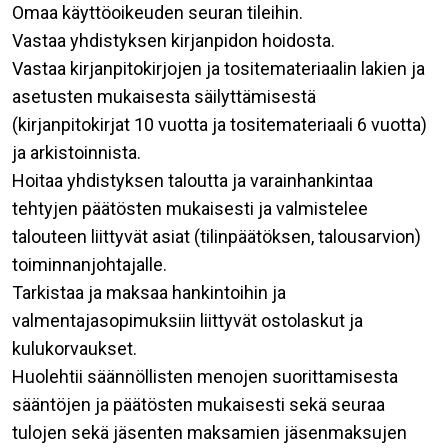
Omaa käyttöoikeuden seuran tileihin.
Vastaa yhdistyksen kirjanpidon hoidosta.
Vastaa kirjanpitokirjojen ja tositemateriaalin lakien ja
asetusten mukaisesta säilyttämisestä
(kirjanpitokirjat 10 vuotta ja tositemateriaali 6 vuotta)
ja arkistoinnista.
Hoitaa yhdistyksen taloutta ja varainhankintaa
tehtyjen päätösten mukaisesti ja valmistelee
talouteen liittyvät asiat (tilinpäätöksen, talousarvion)
toiminnanjohtajalle.
Tarkistaa ja maksaa hankintoihin ja
valmentajasopimuksiin liittyvät ostolaskut ja
kulukorvaukset.
Huolehtii säännöllisten menojen suorittamisesta
sääntöjen ja päätösten mukaisesti sekä seuraa
tulojen sekä jäsenten maksamien jäsenmaksujen