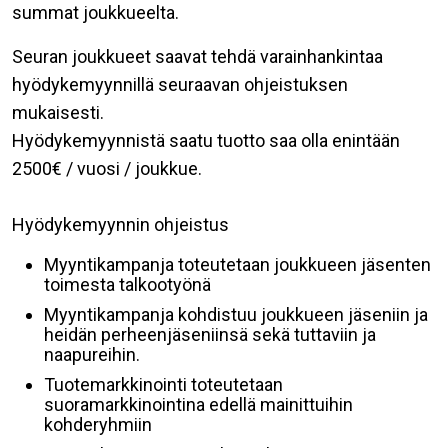
summat joukkueelta.
Seuran joukkueet saavat tehdä varainhankintaa
hyödykemyynnillä seuraavan ohjeistuksen
mukaisesti.
Hyödykemyynnistä saatu tuotto saa olla enintään
2500€ / vuosi / joukkue.
Hyödykemyynnin ohjeistus
Myyntikampanja toteutetaan joukkueen jäsenten
toimesta talkootyönä
Myyntikampanja kohdistuu joukkueen jäseniin ja
heidän perheenjäseniinsä sekä tuttaviin ja
naapureihin.
Tuotemarkkinointi toteutetaan
suoramarkkinointina edellä mainittuihin
kohderyhmiin