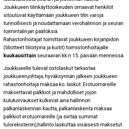
Joukkueen tilinkäyttöoikeuden omaavat henkilöt
sitoutuvat käyttämään joukkueen tilin varoja
tunnollisesti ja noudattamaan verohalinnon ja seuran
toimintalinjan päätöksiä.
Rahastonhoitajat toimittavat joukkueen kirjanpidon
(tiliotteet tiliöityinä ja kuitit) toimistonhoitajalle
kuukausittain
seuraavan kk:n 15. päivään mennessä.
Joukkueelle tulevat ostolaskut tarkastaa
joukkueenjohtaja, hyväksynnän jälkeen joukkueen
rahastonhoitaja maksaa ko. laskut. Erotuomareille
maksettavat palkkiot ja mahdolliset jojon
kulukorvaukset kulkevat aina hallinnon
palkanlaskennan kautta, palkanlaskenta maksaa
palkkiot erotuomareille (ja siirtää summat
tulorekisteriin),hallinto laskuttaa sisäisesti maksetut