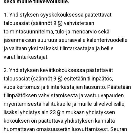
sekä
muille tilivelvollisille.
1. Yhdistyksen syyskokouksessa päätettävät
talousasiat (säännöt 9 §) vahvistetaan
toimintasuunnitelma, tulo-ja menoarvio sekä
jäsenmaksun suuruus seuraavalle kalenterivuodelle
ja valitaan yksi tai kaksi tilintarkastajaa ja heille
varatilintarkastajat.
2. Yhdistyksen kevätkokouksessa päätettävät
talousasiat (säännöt 9 §) esitetään tilinpäätös,
vuosikertomus ja tilintarkastajien lausunto. Päätetään
tilinpäätöksen vahvistamisesta ja vastuuvapauden
myöntämisestä hallitukselle ja muille tilivelvollisille,
lisäksi yhdistyslain 23 §:n mukaan yhdistyksen
kokouksen on päätettävä yhdistyksen kannalta
huomattavan omaisuuserän luovuttamisest. Seuran