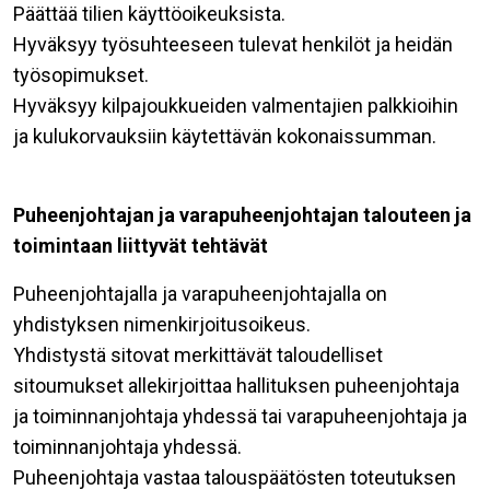
Päättää tilien käyttöoikeuksista.
Hyväksyy työsuhteeseen tulevat henkilöt ja heidän
työsopimukset.
Hyväksyy kilpajoukkueiden
valmentajien palkkioihin
ja kulukorvauksiin käytettävän kokonaissumman.
Puheenjohtajan ja varapuheenjohtajan talouteen ja
toimintaan liittyvät tehtävät
Puheenjohtajalla ja varapuheenjohtajalla on
yhdistyksen nimenkirjoitusoikeus.
Yhdistystä sitovat merkittävät taloudelliset
sitoumukset allekirjoittaa hallituksen puheenjohtaja
ja toiminnanjohtaja yhdessä tai varapuheenjohtaja ja
toiminnanjohtaja yhdessä.
Puheenjohtaja vastaa talouspäätösten toteutuksen