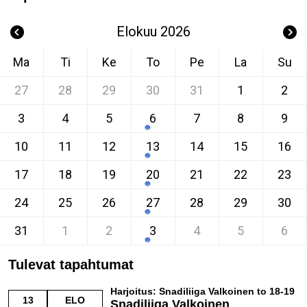
Elokuu 2026
Ma
Ti
Ke
To
Pe
La
Su
27
28
29
30
31
1
2
3
4
5
6
7
8
9
10
11
12
13
14
15
16
17
18
19
20
21
22
23
24
25
26
27
28
29
30
31
1
2
3
4
5
6
Tulevat tapahtumat
Harjoitus: Snadiliiga Valkoinen to 18-19
13
ELO
Snadiliiga Valkoinen