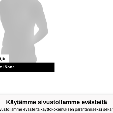
aja
mi Nooa
Käytämme sivustollamme evästeitä
ion Palloseura ry
ustollamme evästeitä käyttökokemuksen parantamiseksi sekä to
s Rytkösen Katu 1, 70620