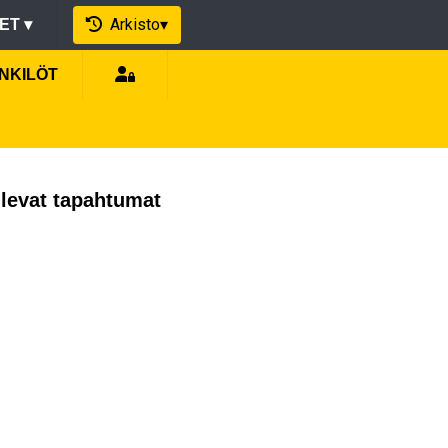
Arkisto
▾
EET
▾
NKILÖT
levat tapahtumat