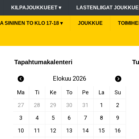
KILPAJOUKKUEET
▾
LASTENLIIGAT JOUKKU
GA SININEN TO KLO 17-18
▾
JOUKKUE
TOIMIHE
Tapahtumakalenteri
Tu
Elokuu 2026
Ma
Ti
Ke
To
Pe
La
Su
27
28
29
30
31
1
2
3
4
5
6
7
8
9
10
11
12
13
14
15
16