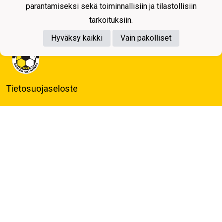
parantamiseksi sekä toiminnallisiin ja tilastollisiin
tarkoituksiin.
Hyväksy kaikki
Vain pakolliset
Tietosuojaseloste
Kuopion Palloseura ry
Aulis Rytkösen Katu 1, 70620 Kuopio
Y-tunnus: 0281218-4
Puh. +358172668571
KuPS -Elämänmittainen tarina- Banzai