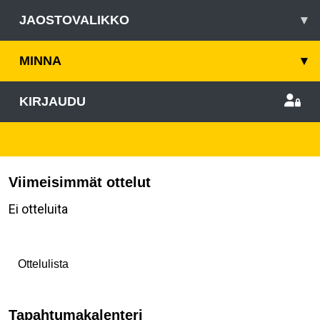
JAOSTOVALIKKO
▾
MINNA
▾
KIRJAUDU
Viimeisimmät ottelut
Ei otteluita
Ottelulista
Tapahtumakalenteri