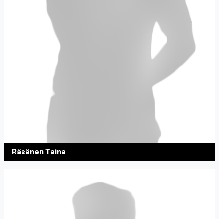
Räsänen Taina