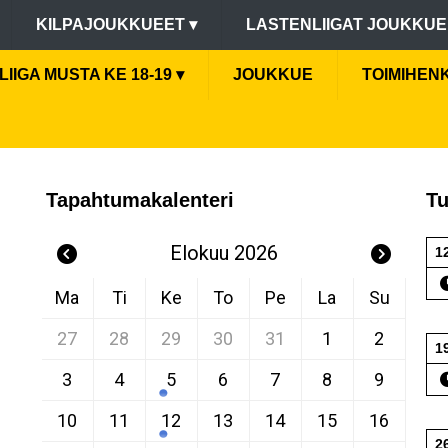
KILPAJOUKKUEET
▾
LASTENLIIGAT JOUKKU
IIGA MUSTA KE 18-19
▾
JOUKKUE
TOIMIHEN
Tapahtumakalenteri
Tu
Elokuu 2026
1
Ma
Ti
Ke
To
Pe
La
Su
27
28
29
30
31
1
2
1
3
4
5
6
7
8
9
10
11
12
13
14
15
16
2