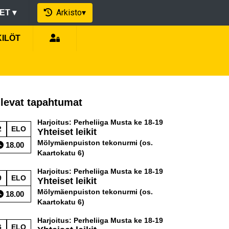
Arkisto
▾
EET
▾
KILÖT
levat tapahtumat
Harjoitus: Perheliiga Musta ke 18-19
2
ELO
Yhteiset leikit
Mölymäenpuiston tekonurmi (os.
18.00
Kaartokatu 6)
Harjoitus: Perheliiga Musta ke 18-19
9
ELO
Yhteiset leikit
Mölymäenpuiston tekonurmi (os.
18.00
Kaartokatu 6)
Harjoitus: Perheliiga Musta ke 18-19
6
ELO