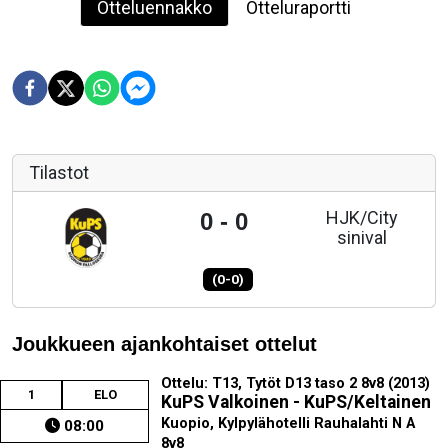
Otteluennakko
Otteluraportti
Tilastot
HJK/City
0 - 0
sinival
(0-0)
Joukkueen ajankohtaiset ottelut
Ottelu: T13, Tytöt D13 taso 2 8v8 (2013)
1
ELO
KuPS Valkoinen - KuPS/Keltainen
Kuopio, Kylpylähotelli Rauhalahti N A
08:00
8v8