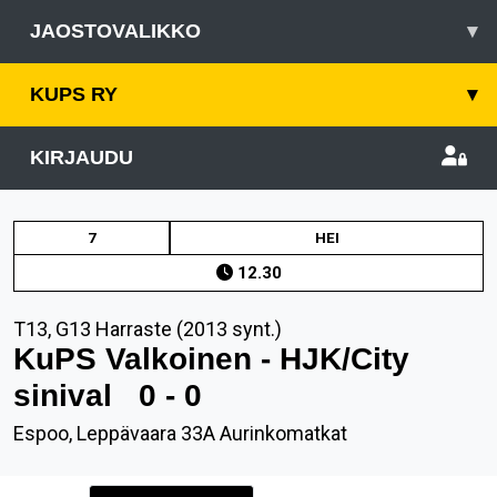
JAOSTOVALIKKO
▾
KUPS RY
▾
KIRJAUDU
7
HEI
12.30
T13, G13 Harraste (2013 synt.)
KuPS Valkoinen - HJK/City
sinival
0 - 0
Espoo, Leppävaara 33A Aurinkomatkat