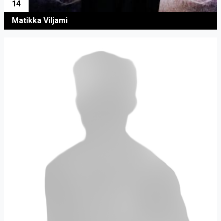
14
Matikka Viljami