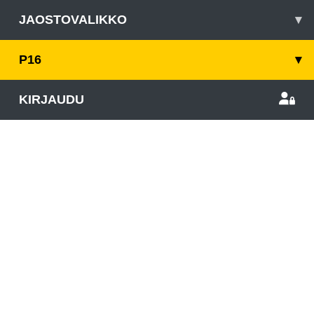
JAOSTOVALIKKO
▾
P16
▾
KIRJAUDU