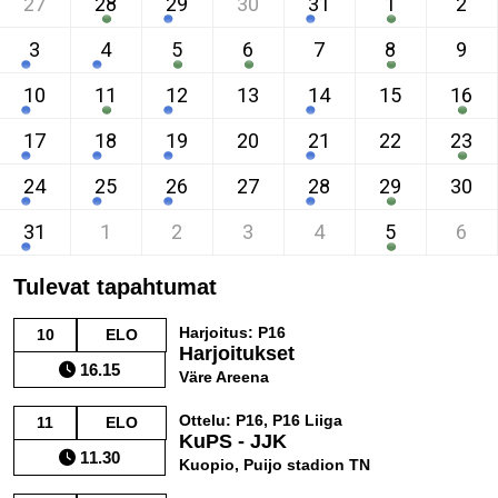
27
28
29
30
31
1
2
3
4
5
6
7
8
9
10
11
12
13
14
15
16
17
18
19
20
21
22
23
24
25
26
27
28
29
30
31
1
2
3
4
5
6
Tulevat tapahtumat
Harjoitus: P16
10
ELO
Harjoitukset
16.15
Väre Areena
Ottelu: P16, P16 Liiga
11
ELO
KuPS - JJK
11.30
Kuopio, Puijo stadion TN