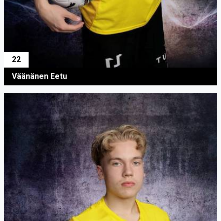
22
Väänänen Eetu