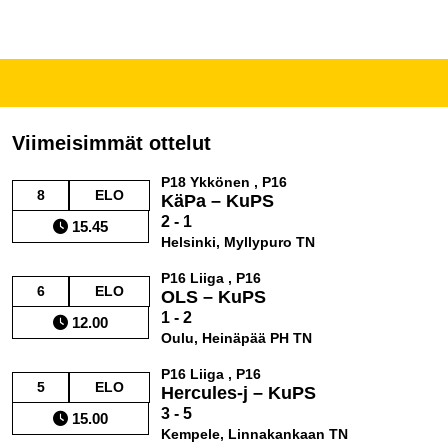
Viimeisimmät ottelut
P18 Ykkönen , P16
8
ELO
KäPa – KuPS
2 - 1
15.45
Helsinki, Myllypuro TN
P16 Liiga , P16
6
ELO
OLS – KuPS
1 - 2
12.00
Oulu, Heinäpää PH TN
P16 Liiga , P16
5
ELO
Hercules-j – KuPS
3 - 5
15.00
Kempele, Linnakankaan TN