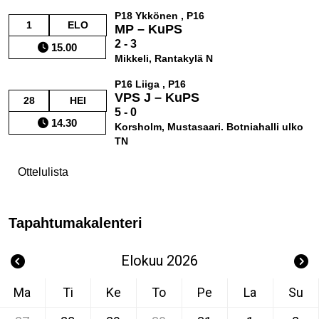
P18 Ykkönen , P16
1
ELO
MP – KuPS
2 - 3
15.00
Mikkeli, Rantakylä N
P16 Liiga , P16
VPS J – KuPS
28
HEI
5 - 0
14.30
Korsholm, Mustasaari. Botniahalli ulko
TN
Ottelulista
Tapahtumakalenteri
Elokuu 2026
Ma
Ti
Ke
To
Pe
La
Su