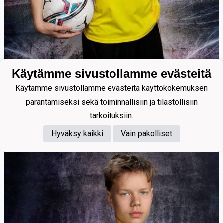
Käytämme sivustollamme evästeitä
24
Käytämme sivustollamme evästeitä käyttökokemuksen
parantamiseksi sekä toiminnallisiin ja tilastollisiin
Raatikainen Aapo
tarkoituksiin.
Hyväksy kaikki
Vain pakolliset