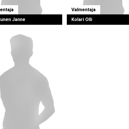
entaja
Valmentaja
tunen Janne
Kolari Olli