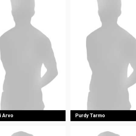
i Arvo
Purdy Tarmo