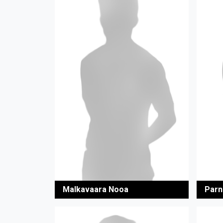
Malkavaara Nooa
Parn