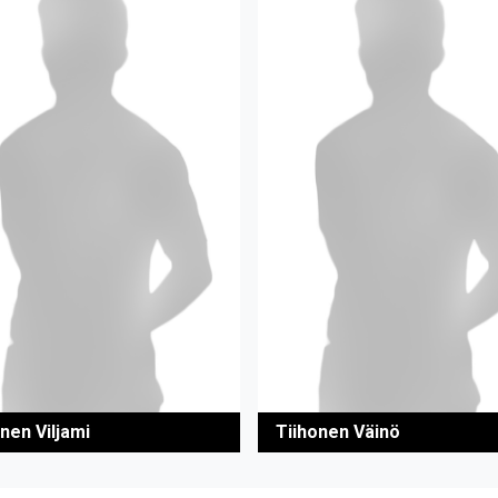
nen Viljami
Tiihonen Väinö