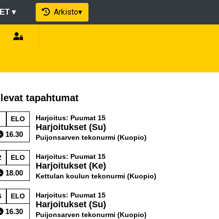
Arkisto
▾
EET
▾
levat tapahtumat
Harjoitus: Puumat 15
ELO
Harjoitukset (Su)
16.30
Puijonsarven tekonurmi (Kuopio)
Harjoitus: Puumat 15
2
ELO
Harjoitukset (Ke)
18.00
Kettulan koulun tekonurmi (Kuopio)
Harjoitus: Puumat 15
6
ELO
Harjoitukset (Su)
16.30
Puijonsarven tekonurmi (Kuopio)