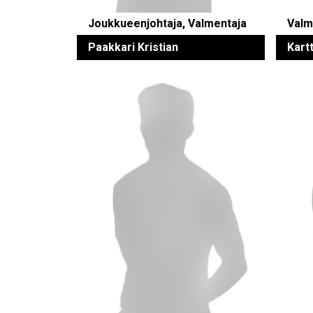
Joukkueenjohtaja, Valmentaja
Valm
Paakkari Kristian
Kart