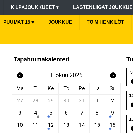
KILPAJOUKKUEET
▾
LASTENLIIGAT JOUKKU
PUUMAT 15
▾
JOUKKUE
TOIMIHENKILÖT
Tapahtumakalenteri
Tu
9
Elokuu 2026
Ma
Ti
Ke
To
Pe
La
Su
1
27
28
29
30
31
1
2
3
4
5
6
7
8
9
1
10
11
12
13
14
15
16