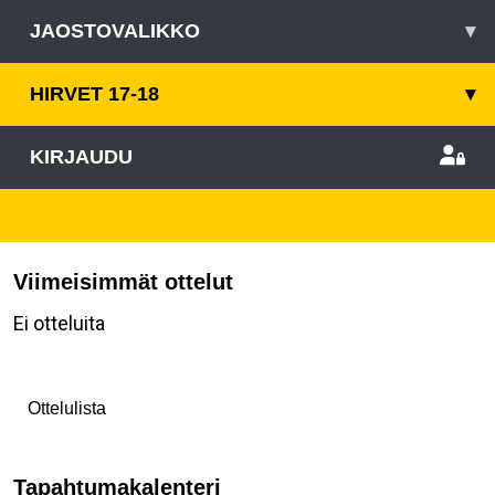
JAOSTOVALIKKO
▾
HIRVET 17-18
▾
KIRJAUDU
Viimeisimmät ottelut
Ei otteluita
Ottelulista
Tapahtumakalenteri