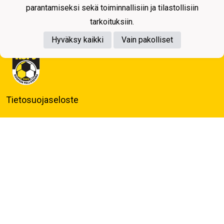
parantamiseksi sekä toiminnallisiin ja tilastollisiin
tarkoituksiin.
Hyväksy kaikki
Vain pakolliset
Tietosuojaseloste
Kuopion Palloseura ry
Aulis Rytkösen Katu 1, 70620 Kuopio
Y-tunnus: 0281218-4
Puh. +358172668571
KuPS -Elämänmittainen tarina- Banzai