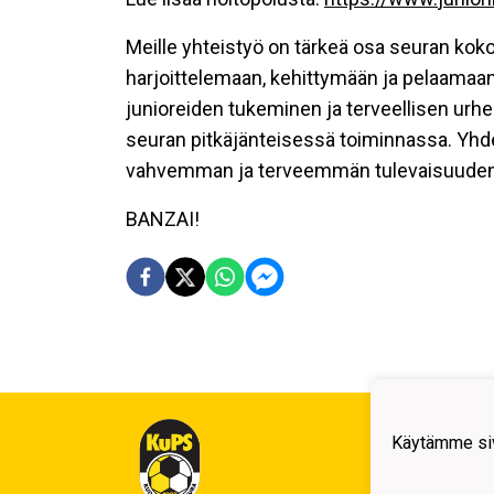
Meille yhteistyö on tärkeä osa seuran koko
harjoittelemaan, kehittymään ja pelaamaan 
junioreiden tukeminen ja terveellisen urhe
seuran pitkäjänteisessä toiminnassa. Yhd
vahvemman ja terveemmän tulevaisuuden – 
BANZAI!
Kuop
Käytämme siv
Auli
Kuo