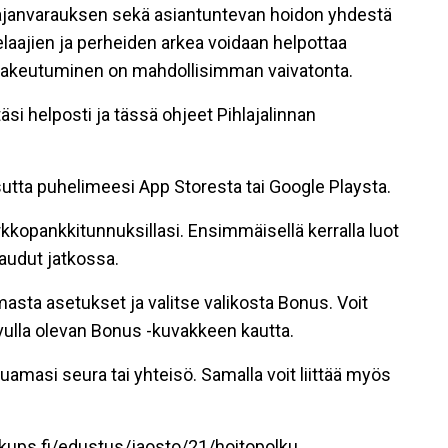
 ajanvarauksen sekä asiantuntevan hoidon yhdestä
pelaajien ja perheiden arkea voidaan helpottaa
 hakeutuminen on mahdollisimman vaivatonta.
si helposti ja tässä ohjeet Pihlajalinnan
sutta puhelimeesi App Storesta tai Google Playsta.
kkopankkitunnuksillasi. Ensimmäisellä kerralla luot
audut jatkossa.
masta asetukset ja valitse valikosta Bonus. Voit
vulla olevan Bonus -kuvakkeen kautta.
aluamasi seura tai yhteisö. Samalla voit liittää myös
ikups.fi/edustus/jaosto/
21/hoitopolku