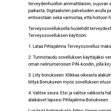
terveydenhuollon ammattilaisiin, sujuvan
paikasta. Digitaalisten palveluiden avulla 
entisestään sekä varmistaa, että hoitoon
Terveyssovelluksella huolehdit terveydestä
Terveyssovelluksen käyttöön:
1. Lataa Pihlajalinna Terveyssovellus mak
2. Tunnistaudu sovelluksen käyttäjäksi ver
oman nelinumeroisen PIN-koodin, jolla kirj
3. Liity bonukseen: Klikkaa oikeasta alakul
liittyä Bonukseen myös sovelluksen etusi
4. Valitse seura: Etsi ja valitse valikosta h
alaikäiset lapsesi Pihlajalinna Bonukseen.
Lue lisää hoitopolusta:
https://www.
junior