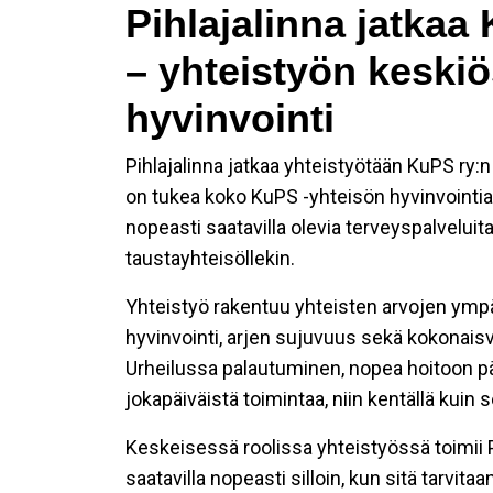
Pihlajalinna jatka
– yhteistyön keskiö
hyvinvointi
Pihlajalinna jatkaa yhteistyötään KuPS ry
on tukea koko KuPS -yhteisön hyvinvointia 
nopeasti saatavilla olevia terveyspalveluita
taustayhteisöllekin.
Yhteistyö rakentuu yhteisten arvojen ympä
hyvinvointi, arjen sujuvuus sekä kokonaisv
Urheilussa palautuminen, nopea hoitoon pä
jokapäiväistä toimintaa, niin kentällä kuin 
Keskeisessä roolissa yhteistyössä toimii P
saatavilla nopeasti silloin, kun sitä tarvi