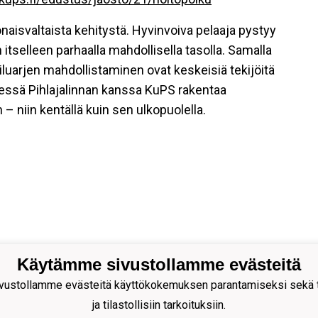
naisvaltaista kehitystä. Hyvinvoiva pelaaja pystyy
itselleen parhaalla mahdollisella tasolla. Samalla
iluarjen mahdollistaminen ovat keskeisiä tekijöitä
essä Pihlajalinnan kanssa KuPS rakentaa
niin kentällä kuin sen ulkopuolella.
Käytämme sivustollamme evästeitä
ion Palloseura ry
ustollamme evästeitä käyttökokemuksen parantamiseksi sekä to
s Rytkösen Katu 1, 70620
ja tilastollisiin tarkoituksiin.
pio