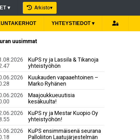
Arkisto
▾
EET
▾
IKUNTAKERHOT
YHTEYSTIEDOT
▾
uran uusimmat
1.08.2026
KuPS ry ja Lassila & Tikanoja
2.47
yhteistyöhön
0.06.2026
Kuukauden vapaaehtoinen –
0.28
Marko Ryhänen
0.06.2026
Maajoukkueuutisia
0.00
kesäkuulta!
2.06.2026
KuPS ry ja Mestar Kuopio Oy
8.55
yhteistyöhön!
6.06.2026
​KuPS ensimmäisenä seurana
0.18
Palloliiton Laatujärjestelmän