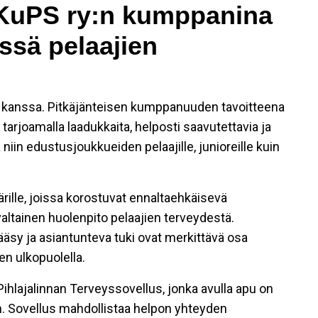
a KuPS ry:n kumppanina
ssä pelaajien
:n kanssa. Pitkäjänteisen kumppanuuden tavoitteena
tarjoamalla laadukkaita, helposti saavutettavia ja
 niin edustusjoukkueiden pelaajille, junioreille kuin
rille, joissa korostuvat ennaltaehkäisevä
altainen huolenpito pelaajien terveydestä.
äsy ja asiantunteva tuki ovat merkittävä osa
sen ulkopuolella.
ihlajalinnan Terveyssovellus, jonka avulla apu on
taan. Sovellus mahdollistaa helpon yhteyden