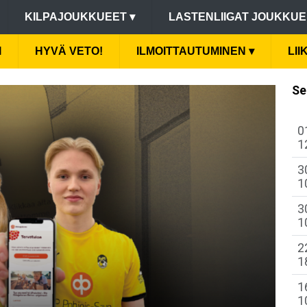
KILPAJOUKKUEET
▾
LASTENLIIGAT JOUKKU
I
HYVÄ VETO!
ILMOITTAUTUMINEN
▾
LI
Se
0
1
3
1
3
1
2
1
1
1