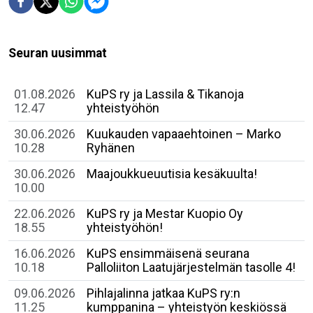
Seuran uusimmat
01.08.2026
KuPS ry ja Lassila & Tikanoja
12.47
yhteistyöhön
30.06.2026
Kuukauden vapaaehtoinen – Marko
10.28
Ryhänen
30.06.2026
Maajoukkueuutisia kesäkuulta!
10.00
22.06.2026
KuPS ry ja Mestar Kuopio Oy
18.55
yhteistyöhön!
16.06.2026
​KuPS ensimmäisenä seurana
10.18
Palloliiton Laatujärjestelmän tasolle 4!
09.06.2026
Pihlajalinna jatkaa KuPS ry:n
11.25
kumppanina – yhteistyön keskiössä