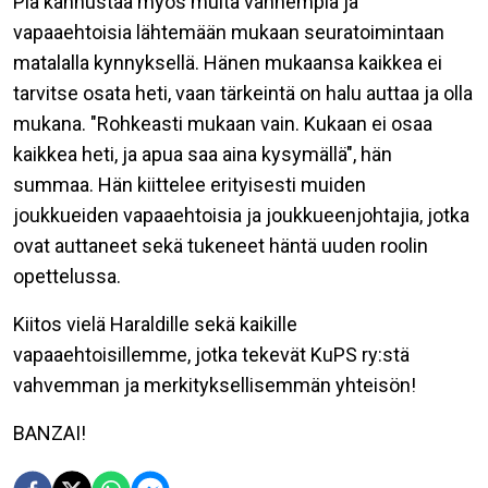
Pia kannustaa myös muita vanhempia ja
vapaaehtoisia lähtemään mukaan seuratoimintaan
matalalla kynnyksellä. Hänen mukaansa kaikkea ei
tarvitse osata heti, vaan tärkeintä on halu auttaa ja olla
mukana. "Rohkeasti mukaan vain. Kukaan ei osaa
kaikkea heti, ja apua saa aina kysymällä", hän
summaa. Hän kiittelee erityisesti muiden
joukkueiden vapaaehtoisia ja joukkueenjohtajia, jotka
ovat auttaneet sekä tukeneet häntä uuden roolin
opettelussa.
Kiitos vielä Haraldille sekä kaikille
vapaaehtoisillemme, jotka tekevät KuPS ry:stä
vahvemman ja merkityksellisemmän yhteisön!
BANZAI!