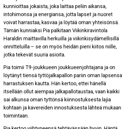
kunnioittaa jokaista, joka laittaa peliin aikansa,
intohimonsa ja energiansa, jotta lapset ja nuoret
voivat harrastaa, kasvaa ja löytää oman yhteisönsä.
Tämän kunniaksi Pia palkitaan Viikinkiravintola
Haraldin maittavilla herkuilla ja viikinkisydämellisillä
onnitteluilla – se on myös heidän pieni kiitos niille,
jotka tekevät suuria asioita.
Pia toimii T9-joukkueen joukkueenjohtajana ja on
löytänyt tiensä tyttöjalkapallon pariin oman lapsensa
harrastuksen kautta. Hän kertoo, ettei hänellä
itsellään ollut aiempaa jalkapallotaustaa, vaan kaikki
sai alkunsa oman tyttönsä kiinnostuksesta lajia
kohtaan ja kavereiden innostuksesta lähteä mukaan
toimintaan.
Pia kertoo viihtyneensä tehtävässään hyvin. Häntä