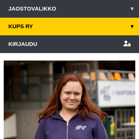
JAOSTOVALIKKO
▾
KUPS RY
▾
KIRJAUDU