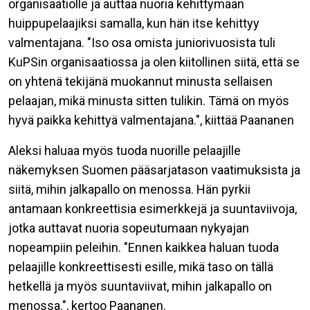
organisaatiolle ja auttaa nuoria kehittymään
huippupelaajiksi samalla, kun hän itse kehittyy
valmentajana.
"Iso osa omista juniorivuosista tuli
KuPSin
organisaatiossa ja olen kiitollinen siitä, että se
on yhtenä tekijänä muokannut minusta sellaisen
pelaajan, mikä minusta sitten tulikin. Tämä on myös
hyvä paikka kehittyä valmentajana.", kiittää Paananen
Aleksi haluaa myös tuoda nuorille pelaajille
näkemyksen Suomen pääsarjatason vaatimuksista ja
siitä, mihin jalkapallo on menossa. Hän pyrkii
antamaan konkreettisia esimerkkejä ja suuntaviivoja,
jotka auttavat nuoria sopeutumaan nykyajan
nopeampiin peleihin.
"Ennen kaikkea haluan tuoda
pelaajille konkreettisesti esille, mikä taso on tällä
hetkellä ja myös suuntaviivat, mihin jalkapallo on
menossa.", kertoo Paananen.