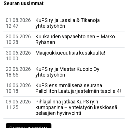
Seuran uusimmat
01.08.2026
KuPS ry ja Lassila & Tikanoja
12.47
yhteistyöhön
30.06.2026
Kuukauden vapaaehtoinen – Marko
10.28
Ryhänen
30.06.2026
Maajoukkueuutisia kesäkuulta!
10.00
22.06.2026
KuPS ry ja Mestar Kuopio Oy
18.55
yhteistyöhön!
16.06.2026
​KuPS ensimmäisenä seurana
10.18
Palloliiton Laatujärjestelmän tasolle 4!
09.06.2026
Pihlajalinna jatkaa KuPS ry:n
11.25
kumppanina – yhteistyön keskiössä
pelaajien hyvinvointi