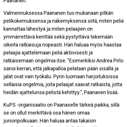
Paananen.
Valmennuksessa Paananen tuo mukanaan pitkän
pelikokemuksensa ja näkemyksensä siitä, miten peliä
kannattaa lähestyä ja miten pelaajien on
ymmärrettävä kenttää sekä pystyttävä tekemään
oikeita ratkaisuja nopeasti. Hän haluaa myös haastaa
pelaajia ajattelemaan peliä aktiivisesti ja
ratkaisemaan ongelmia itse.
"Esimerkiksi Andrea
Pirlo
sanoi kerran, että jalkapalloa pelataan pään sisällä ja
jalat ovat vain työkalu. Pyrin luomaan harjoituksissa
sellaisia ongelmia, joita pelaajat saavat ratkaista, jotta
heidän ajattelunsa pelistä kehittyy.", Paananen lisää.
KuPS -organisaatio on Paanaselle tärkeä paikka, sillä
se on ollut merkittävä osa hänen omaa
junioripolkuaan. Hän haluaa antaa takaisin