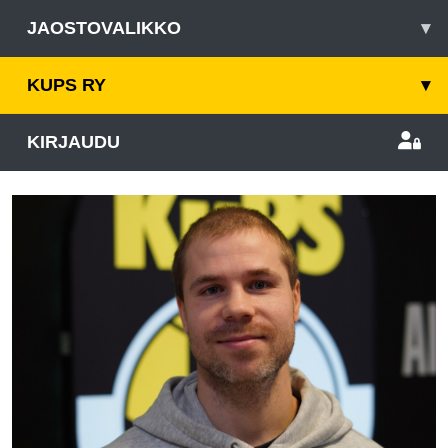
JAOSTOVALIKKO
▾
KUPS RY
▾
KIRJAUDU