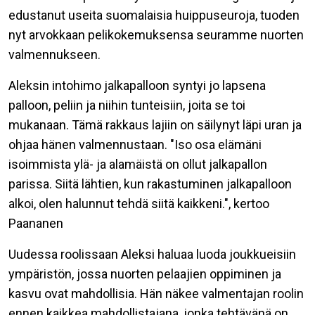
edustanut useita suomalaisia huippuseuroja,
tuoden
nyt arvokkaan pelikokemuksensa seuramme nuorten
valmennukseen.
Aleksin intohimo jalkapalloon syntyi jo lapsena
palloon, peliin ja niihin tunteisiin, joita se toi
mukanaan. Tämä rakkaus lajiin on säilynyt läpi uran ja
ohjaa hänen valmennustaan.
"Iso osa elämäni
isoimmista ylä- ja alamäistä on ollut jalkapallon
parissa. Siitä lähtien, kun rakastuminen jalkapalloon
alkoi, olen halunnut tehdä siitä kaikkeni.", kertoo
Paananen
Uudessa roolissaan Aleksi haluaa luoda joukkueisiin
ympäristön, jossa nuorten pelaajien oppiminen ja
kasvu ovat mahdollisia. Hän näkee valmentajan roolin
ennen kaikkea mahdollistajana, jonka tehtävänä on