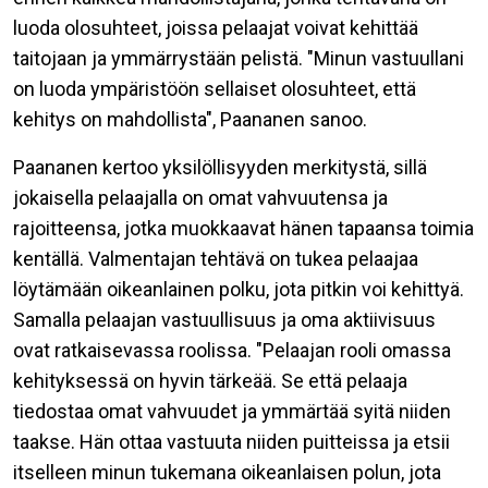
luoda olosuhteet, joissa pelaajat voivat kehittää
taitojaan ja ymmärrystään pelistä.
"Minun vastuullani
on luoda ympäristöön sellaiset olosuhteet, että
kehitys on mahdollista", Paananen sanoo.
Paananen kertoo yksilöllisyyden merkitystä, sillä
jokaisella pelaajalla on omat vahvuutensa ja
rajoitteensa, jotka muokkaavat hänen tapaansa toimia
kentällä. Valmentajan tehtävä on tukea pelaajaa
löytämään oikeanlainen polku, jota pitkin voi kehittyä.
Samalla pelaajan vastuullisuus ja oma aktiivisuus
ovat ratkaisevassa roolissa.
"Pelaajan rooli omassa
kehityksessä on hyvin tärkeää. Se että pelaaja
tiedostaa omat vahvuudet ja ymmärtää syitä niiden
taakse. Hän ottaa vastuuta niiden puitteissa ja etsii
itselleen minun tukemana oikeanlaisen polun, jota