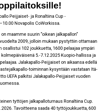
oppilaitoksille!
pallo
Peijjaiset
- ja
Ronaltiina
Cup -
0–10.00 Novapolis
CoWorkissa
.
” on maamme suurin ”oikean jalkapallon”
uodelta 2009, jolloin mukaan pystyttiin ottamaan
osallistui 102 joukkuetta, 1600 pelaajaa ympäri
olmepäiväisenä 5.-7.12.2025 Kuopio-hallissa ja
pelaajaa.
Jalakapallo-Peijjaiset
on aikaansa edellä
rrastejalkapallo-toiminnan kysyntään vastataan Itä-
itto UEFA palkitsi
Jalakapallo-Peijjaiset
vuoden
Suomessa.
inen tyttöjen jalkapalloturnaus
Ronaltiina
Cup.
.2026. Tavoitteena saada 40 tyttöjoukkuetta, 600