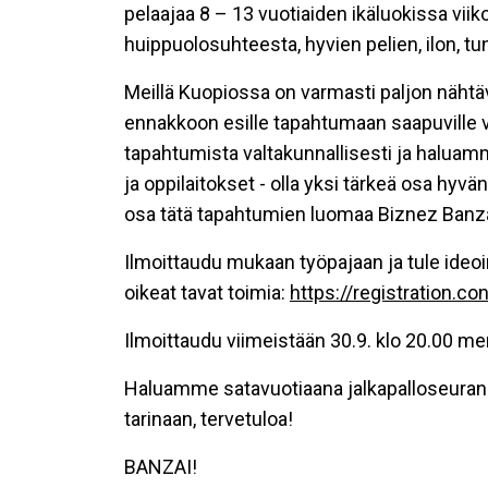
pelaajaa 8 – 13 vuotiaiden ikäluokissa vi
huippuolosuhteesta, hyvien pelien, ilon, tu
Meillä Kuopiossa on varmasti paljon nähtä
ennakkoon esille tapahtumaan saapuville 
tapahtumista valtakunnallisesti ja haluam
ja oppilaitokset - olla yksi tärkeä osa hyvä
osa tätä tapahtumien luomaa
Biznez
Banz
Ilmoittaudu mukaan työpajaan ja tule ide
oikeat tavat toimia:
https://registration.con
Ilmoittaudu viimeistään 30.9. klo 20.00 m
Haluamme satavuotiaana jalkapalloseura
tarinaan, tervetuloa!
BANZAI!