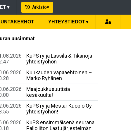
Arkisto
▾
EET
▾
IKUNTAKERHOT
YHTEYSTIEDOT
▾
uran uusimmat
1.08.2026
KuPS ry ja Lassila & Tikanoja
2.47
yhteistyöhön
0.06.2026
Kuukauden vapaaehtoinen –
0.28
Marko Ryhänen
0.06.2026
Maajoukkueuutisia
0.00
kesäkuulta!
2.06.2026
KuPS ry ja Mestar Kuopio Oy
8.55
yhteistyöhön!
6.06.2026
​KuPS ensimmäisenä seurana
0.18
Palloliiton Laatujärjestelmän