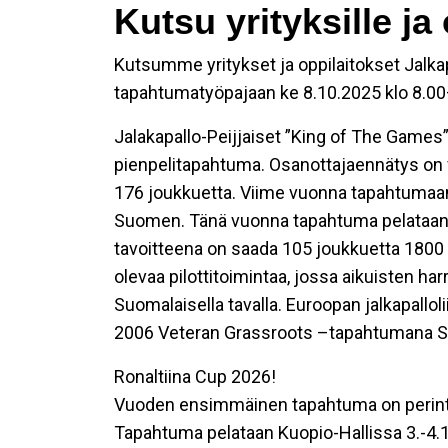
Kutsu yrityksille ja 
Kutsumme yritykset ja oppilaitokset Jalka
tapahtumatyöpajaan ke 8.10.2025 klo 8.0
Jalakapallo-Peijjaiset
”King of
The
Games
pienpelitapahtuma. Osanottajaennätys on v
176 joukkuetta. Viime vuonna tapahtumaan 
Suomen. Tänä vuonna tapahtuma pelataan k
tavoitteena on saada 105 joukkuetta 1800 
olevaa pilottitoimintaa, jossa aikuisten ha
Suomalaisella tavalla.
Euroopan jalkapalloli
2006
Veteran
Grassroots
–tapahtumana 
Ronaltiina
Cup 2026!
Vuoden ensimmäinen tapahtuma on perinte
Tapahtuma pelataan Kuopio-Hallissa 3.-4.1