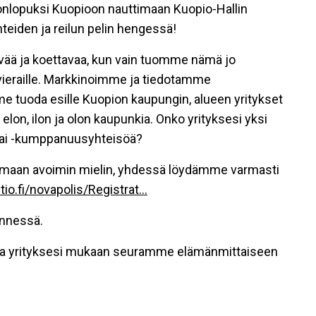
ikonlopuksi Kuopioon nauttimaan Kuopio-Hallin
nteiden ja reilun pelin hengessä!
vää ja koettavaa, kun vain tuomme nämä jo
vieraille. Markkinoimme ja tiedotamme
me tuoda esille Kuopion kaupungin, alueen yritykset
n elon, ilon ja olon kaupunkia. Onko yrityksesi yksi
ai
-kumppanuusyhteisöä?
oimaan avoimin mielin, yhdessä löydämme varmasti
tio.fi/novapolis/Registrat...
ennessä.
na yrityksesi mukaan seuramme elämänmittaiseen