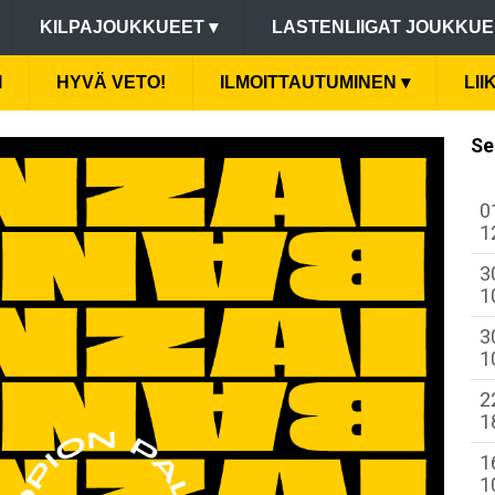
KILPAJOUKKUEET
▾
LASTENLIIGAT JOUKKU
I
HYVÄ VETO!
ILMOITTAUTUMINEN
▾
LI
Se
0
1
3
1
3
1
2
1
1
1