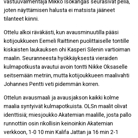
vastuuvalmentaja Mikko Isokangas seurasivat peliä,
joten näyttämisen halusta ei matsista jääneet
tilanteet kiinni.
Ottelu alkoi räväkästi, kun avausminuutilla pääsi
kotijoukkueen Eemeli Raittinen puolittaiselle tontille
kiskaisten laukauksen ohi Kasperi Silenin vartioiman
maalin. Seuranneesta hyökkäyksestä vieraiden
kulmapotkusta avautui avoin tontti Nikke Oksaselle
seitsemään metriin, mutta kotijoukkueen maalivahti
Johannes Pentti veti pidemmän korren.
Ottelun avausmaali ja avausjakson kaikki kolme
maalia syntyivät kulmapotkuista. OLSn maalit olivat
identtisiä; miesjoukko Akatemian maalille, josta pallo
runnottiin osin rikollisin keinoinkin Akatemian
verkkoon, 1-0 10 min Kalifa Jattan ja 16 min 2-1