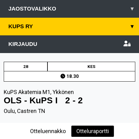
JAOSTOVALIKKO
▾
KUPS RY
▾
KIRJAUDU
28
KES
18.30
KuPS Akatemia M1, Ykkönen
OLS - KuPS I
2 - 2
Oulu, Castren TN
Otteluennakko
Otteluraportti