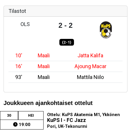
Tilastot
OLS
2 - 2
(2-1)
10'
Maali
Jatta Kalifa
16'
Maali
Ajoung Macar
93'
Maali
Mattila Niilo
Joukkueen ajankohtaiset ottelut
Ottelu: KuPS Akatemia M1, Ykkönen
30
HEI
KuPS I - FC Jazz
19:00
Pori, UK-Tekonurmi