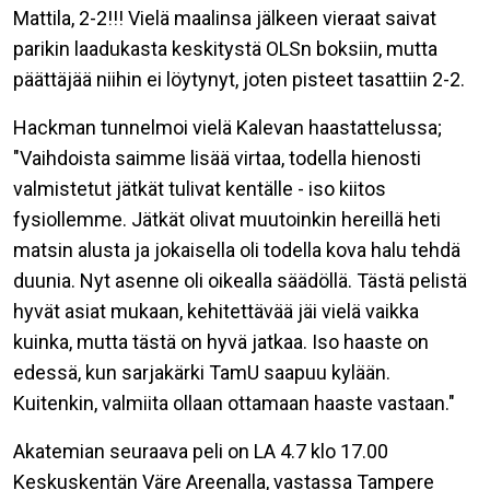
Mattila, 2-2!!! Vielä maalinsa jälkeen vieraat saivat
parikin laadukasta keskitystä OLSn boksiin, mutta
päättäjää niihin ei löytynyt, joten pisteet tasattiin 2-2.
Hackman tunnelmoi vielä Kalevan haastattelussa;
"Vaihdoista saimme lisää virtaa, todella hienosti
valmistetut jätkät tulivat kentälle - iso kiitos
fysiollemme. Jätkät olivat muutoinkin hereillä heti
matsin alusta ja jokaisella oli todella kova halu tehdä
duunia. Nyt asenne oli oikealla säädöllä. Tästä pelistä
hyvät asiat mukaan, kehitettävää jäi vielä vaikka
kuinka, mutta tästä on hyvä jatkaa. Iso haaste on
edessä, kun sarjakärki TamU saapuu kylään.
Kuitenkin, valmiita ollaan ottamaan haaste vastaan."
Akatemian seuraava peli on LA 4.7 klo 17.00
Keskuskentän Väre Areenalla, vastassa Tampere