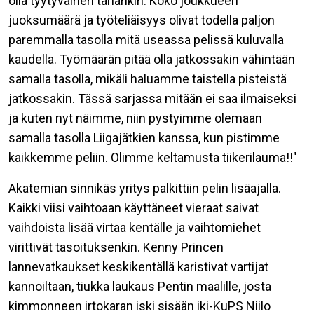
olla tyytyväinen tähänkin. Koko joukkueen
juoksumäärä ja työteliäisyys olivat todella paljon
paremmalla tasolla mitä useassa pelissä kuluvalla
kaudella. Työmäärän pitää olla jatkossakin vähintään
samalla tasolla, mikäli haluamme taistella pisteistä
jatkossakin. Tässä sarjassa mitään ei saa ilmaiseksi
ja kuten nyt näimme, niin pystyimme olemaan
samalla tasolla Liigajätkien kanssa, kun pistimme
kaikkemme peliin. Olimme keltamusta tiikerilauma!!"
Akatemian sinnikäs yritys palkittiin pelin lisäajalla.
Kaikki viisi vaihtoaan käyttäneet vieraat saivat
vaihdoista lisää virtaa kentälle ja vaihtomiehet
virittivät tasoituksenkin. Kenny Princen
lannevatkaukset keskikentällä karistivat vartijat
kannoiltaan, tiukka laukaus Pentin maalille, josta
kimmonneen irtokaran iski sisään iki-KuPS Niilo