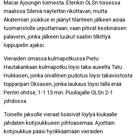
Macar Ajoungin toimesta. Etenkin OLSn toisessa
maalissa Sileniä näytettiin rikottavan, mutta
Akatemian joukkue ei jäänyt tilanteen jälkeen asiaa
tuomaristolle urputtamaan, vaan pitivät keskinäisen
palaverin, jonka jälkeen luukut saatiin tilkittyä
loppupelin ajaksi.
Vieraiden omassa kulmapotkussa Pietu
Hautakankaan kulmapotku löysi taka-aueelta Tatu
Hukkasen, jonka oivallinen pudotus löysi takaviistosta
topparipari Oksasen, jonka laukaus löysi tällä erää
Pentin ohitse, 1-1 13 min. Puoliajalle OLSn 2-1
johdossa.
Toiselle jaksolle vieraat lisäsivät löylyä kiukaalle
jahdaten kotijoukkueen johtoasemaa. Ajoittain
kotijoukkue pääsi hyökkäämään vieraiden