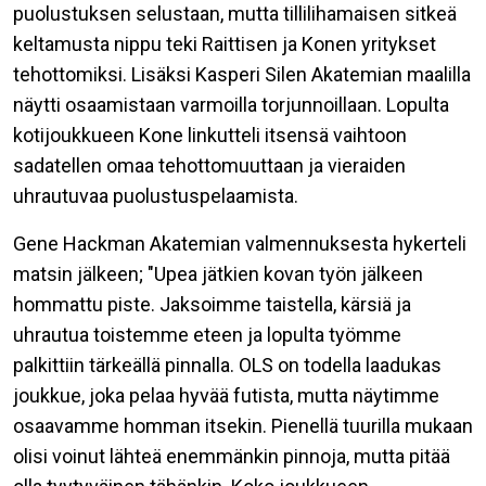
puolustuksen selustaan, mutta tillilihamaisen sitkeä
keltamusta nippu teki Raittisen ja Konen yritykset
tehottomiksi. Lisäksi Kasperi Silen Akatemian maalilla
näytti osaamistaan varmoilla torjunnoillaan. Lopulta
kotijoukkueen Kone linkutteli itsensä vaihtoon
sadatellen omaa tehottomuuttaan ja vieraiden
uhrautuvaa puolustuspelaamista.
Gene Hackman Akatemian valmennuksesta hykerteli
matsin jälkeen; "Upea jätkien kovan työn jälkeen
hommattu piste. Jaksoimme taistella, kärsiä ja
uhrautua toistemme eteen ja lopulta työmme
palkittiin tärkeällä pinnalla. OLS on todella laadukas
joukkue, joka pelaa hyvää futista, mutta näytimme
osaavamme homman itsekin. Pienellä tuurilla mukaan
olisi voinut lähteä enemmänkin pinnoja, mutta pitää