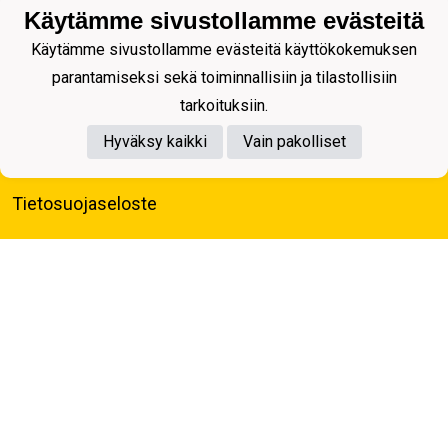
Käytämme sivustollamme evästeitä
Käytämme sivustollamme evästeitä käyttökokemuksen
parantamiseksi sekä toiminnallisiin ja tilastollisiin
tarkoituksiin.
Hyväksy kaikki
Vain pakolliset
Tietosuojaseloste
Kuopion Palloseura ry
Aulis Rytkösen Katu 1, 70620 Kuopio
Y-tunnus: 0281218-4
Puh. +358172668571
KuPS -Elämänmittainen tarina- Banzai