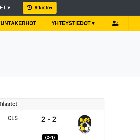
Arkisto
▾
EET
▾
IKUNTAKERHOT
YHTEYSTIEDOT
▾
Tilastot
OLS
2 - 2
(2-1)