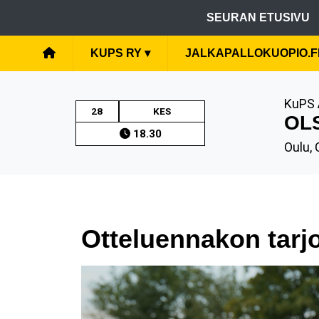
SEURAN ETUSIVU
KUPS RY
▾
JALKAPALLOKUOPIO.F
KuPS 
28
KES
OL
18.30
Oulu,
Otteluennakon tarj