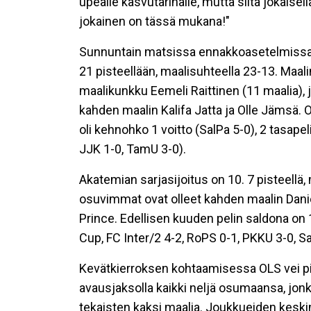
upealle kasvutarinalle, mutta siitä jokaise
jokainen on tässä mukana!"
Sunnuntain matsissa ennakkoasetelmissa OL
21 pisteellään, maalisuhteella 23-13. Maal
maalikunkku Eemeli Raittinen (11 maalia), 
kahden maalin Kalifa Jatta ja Olle Jämsä.
oli kehnohko 1 voitto (SalPa 5-0), 2 tasapel
JJK 1-0, TamU 3-0).
Akatemian sarjasijoitus on 10. 7 pisteellä,
osuvimmat ovat olleet kahden maalin Daniel
Prince. Edellisen kuuden pelin saldona on 
Cup, FC Inter/2 4-2, RoPS 0-1, PKKU 3-0, Sa
Kevätkierroksen kohtaamisessa OLS vei pist
avausjaksolla kaikki neljä osumaansa, jo
tekaisten kaksi maalia. Joukkueiden kesk