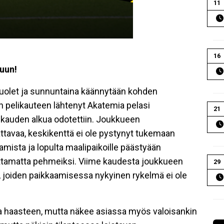
11
16
uun!
uolet ja sunnuntaina käännytään kohden
n pelikauteen lähtenyt Akatemia pelasi
21
en kauden alkua odotettiin. Joukkueen
attavaa, keskikenttä ei ole pystynyt tukemaan
ista ja lopulta maalipaikoille päästyään
ttamatta pehmeiksi. Viime kaudesta joukkueen
29
a, joiden paikkaamisessa nykyinen rykelmä ei ole
haasteen, mutta näkee asiassa myös valoisankin