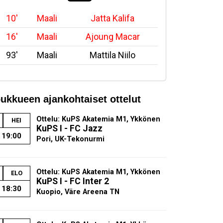
10'
Maali
Jatta Kalifa
16'
Maali
Ajoung Macar
93'
Maali
Mattila Niilo
ukkueen ajankohtaiset ottelut
Ottelu: KuPS Akatemia M1, Ykkönen
HEI
KuPS I - FC Jazz
19:00
Pori, UK-Tekonurmi
Ottelu: KuPS Akatemia M1, Ykkönen
ELO
KuPS I - FC Inter 2
18:30
Kuopio, Väre Areena TN