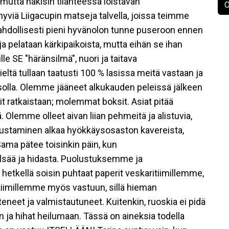
 mutta näkisin tilanteessa loistavan
O
viä Liigacupin matseja talvella, joissa teimme
mahdollisesti pieni hyvänolon tunne puseroon ennen
a pelataan kärkipaikoista, mutta eihän se ihan
e SE "häränsilmä", nuori ja taitava
ltä tullaan taatusti 100 % lasissa meitä vastaan ja
asolla. Olemme jääneet alkukauden peleissä jälkeen
lit ratkaistaan; molemmat boksit. Asiat pitää
ä. Olemme olleet aivan liian pehmeitä ja alistuvia,
lustaminen alkaa hyökkäysosaston kavereista,
ama pätee toisinkin päin, kun
lsää ja hidasta. Puolustuksemme ja
 hetkellä soisin puhtaat paperit veskaritiimillemme,
stiimillemme myös vastuun, sillä hieman
eneet ja valmistautuneet. Kuitenkin, ruoskia ei pidä
n ja hihat heilumaan. Tässä on aineksia todella