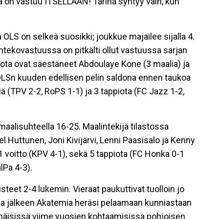
lla on vastuu ITSELLÄÄN! Tarina syntyy vain, kun
S on selkeä suosikki; joukkue majailee sijalla 4.
intekovastuussa on pitkälti ollut vastuussa sarjan
jota ovat säestäneet Abdoulaye Kone (3 maalia) ja
 OLSn kuuden edellisen pelin saldona ennen taukoa
iä (TPV 2-2, RoPS 1-1) ja 3 tappiota (FC Jazz 1-2,
 maalisuhteella 16-25. Maalintekijä tilastossa
 Huttunen, Joni Kivijärvi, Lenni Paasisalo ja Kenny
1 voitto (KPV 4-1), sekä 5 tappiota (FC Honka 0-1
lPa 4-3).
eet 2-4 lukemin. Vieraat paukuttivat tuolloin jo
nka jälkeen Akatemia heräsi pelaamaan kunniastaan
inäisissä viime vuosien kohtaamisissa pohjoisen