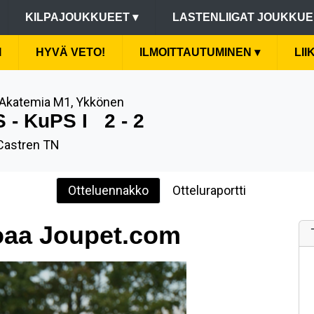
KILPAJOUKKUEET
▾
LASTENLIIGAT JOUKKU
I
HYVÄ VETO!
ILMOITTAUTUMINEN
▾
LI
Akatemia M1, Ykkönen
S - KuPS I
2 - 2
 Castren TN
Otteluennakko
Otteluraportti
oaa Joupet.com