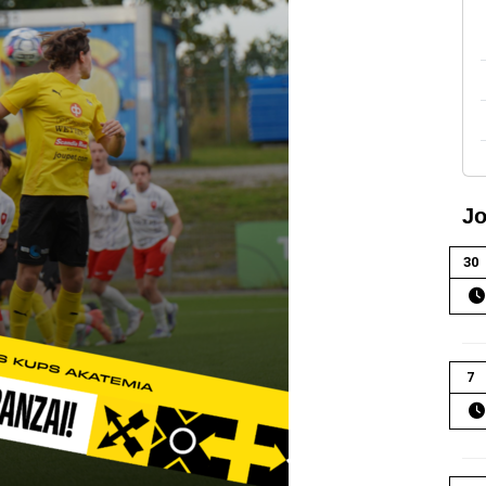
Jo
30
7