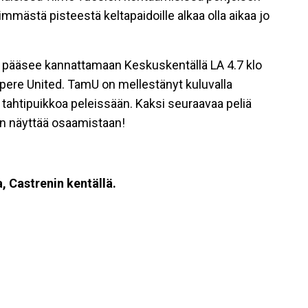
simmästä pisteestä keltapaidoille alkaa olla aikaa jo
a pääsee kannattamaan Keskuskentällä LA 4.7 klo
mpere United. TamU on mellestänyt kuluvalla
n tahtipuikkoa peleissään. Kaksi seuraavaa peliä
en näyttää osaamistaan!
 Castrenin kentällä.