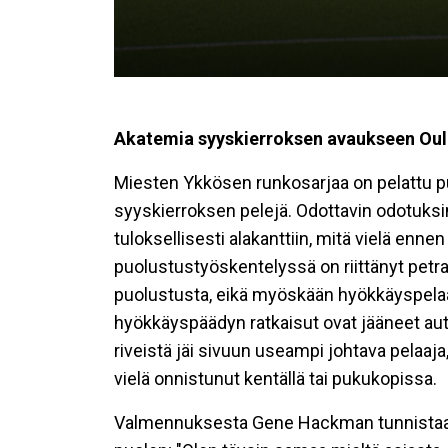
Akatemia syyskierroksen avaukseen Oul
Miesten Ykkösen runkosarjaa on pelattu p
syyskierroksen pelejä. Odottavin odotuksi
tuloksellisesti alakanttiin, mitä vielä enn
puolustustyöskentelyssä on riittänyt petr
puolustusta, eikä myöskään hyökkäyspelaam
hyökkäyspäädyn ratkaisut ovat jääneet au
riveistä jäi sivuun useampi johtava pelaaj
vielä onnistunut kentällä tai pukukopissa.
Valmennuksesta Gene Hackman tunnistaa 