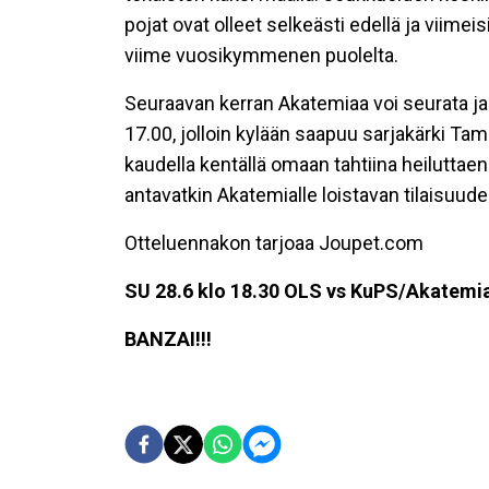
pojat ovat olleet selkeästi edellä ja viimei
viime vuosikymmenen puolelta.
Seuraavan kerran Akatemiaa voi seurata j
17.00, jolloin kylään saapuu sarjakärki Ta
kaudella kentällä omaan tahtiina heiluttae
antavatkin Akatemialle loistavan tilaisuud
Otteluennakon tarjoaa Joupet.com
SU 28.6 klo 18.30 OLS vs KuPS/Akatemia,
BANZAI!!!