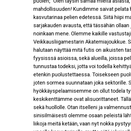
puolen; "Olen täysin samaa mieltä asiasta,
mahdollisuuden! Kundimme saivat pelata hy
kasvutarinaa pelien edetessä. Siitä hiipi 
sarjakauden avausta, että tässähän ollaan j
noinkaan mene. Olemme kaikille vastustajill
Veikkausliigamestarin Akatemiajoukkue. Sie
halutaan näyttää mitä futis on aikuisten t
fyysisssä asioissa, sekä alueilla, joissa pe
tunnustaa todeksi, jotta voi todella kehitty
etenkin puolustettaessa. Toisekseen puo
joten sormea suunnataan joka sektorille. S
hyökkäyspelaamisemme on ollut todela ty
keskikenttämme ovat alisuorittaneet. Tällä
sekä huollolle. Otan itselleni ja valmennu
sinisilmäisesti olemme osaan peleistä läht
liikoja meitä ketään, vaan nyt nokka pystyy