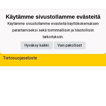
Käytämme sivustollamme evästeitä
Käytämme sivustollamme evästeitä käyttökokemuksen
parantamiseksi sekä toiminnallisiin ja tilastollisiin
tarkoituksiin.
Hyväksy kaikki
Vain pakolliset
Tietosuojaseloste
Kuopion Palloseura ry
Aulis Rytkösen Katu 1, 70620 Kuopio
Y-tunnus: 0281218-4
Puh. +358172668571
KuPS -Elämänmittainen tarina- Banzai