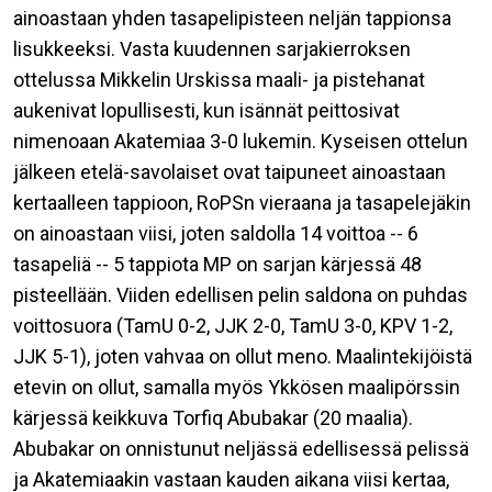
ainoastaan yhden tasapelipisteen neljän tappionsa
lisukkeeksi. Vasta kuudennen sarjakierroksen
ottelussa Mikkelin Urskissa maali- ja pistehanat
aukenivat lopullisesti, kun isännät peittosivat
nimenoaan Akatemiaa 3-0 lukemin. Kyseisen ottelun
jälkeen etelä-savolaiset ovat taipuneet ainoastaan
kertaalleen tappioon, RoPSn vieraana ja tasapelejäkin
on ainoastaan viisi, joten saldolla 14 voittoa -- 6
tasapeliä -- 5 tappiota MP on sarjan kärjessä 48
pisteellään. Viiden edellisen pelin saldona on puhdas
voittosuora (TamU 0-2, JJK 2-0, TamU 3-0, KPV 1-2,
JJK 5-1), joten vahvaa on ollut meno. Maalintekijöistä
etevin on ollut, samalla myös Ykkösen maalipörssin
kärjessä keikkuva Torfiq Abubakar (20 maalia).
Abubakar on onnistunut neljässä edellisessä pelissä
ja Akatemiaakin vastaan kauden aikana viisi kertaa,