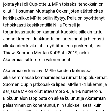
joista yksi oli Cup-ottelu. MPn toiseksi tehokkain on
ollut 11 osuman Mustapha Coker, joten ääritehokas
kärkikaksikko MPltä peliin löytyy. Peliä on pyörittänyt
tehokkaasti keskikentällä Niila Forsell ja
torjuntavastuuta on kantanut, kuopiolaisillekin tuttu,
Jonne Uronen. Joukkuetta on luotsannut ja hienosti
alkukauden kivikoista myötätuuleen puskenut, Issa
Thiaw, Suomen Mestari KuPSsta 2019, sekä
Akatemiaa sittemmin valmentanut.
Akatemia on kärsinyt MPlle kauden kolmessa
aikaisemmassa kohtaamisessa rumat tappiolukemat.
Suomen Cupin jatkopaikka lipesi MPlle 1-4 lukemin ja
sarjassa MP on ollut etevämpi 3-0 ja 1-6 numeroin.
Elokuun alun tappiosta on aikaa kulunut ja Akatemian
pelaaminen on kohentunut, niin tuloksellisesti kuin