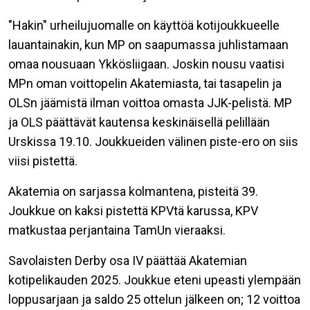
"Hakin" urheilujuomalle on käyttöä kotijoukkueelle
lauantainakin, kun MP on saapumassa juhlistamaan
omaa nousuaan Ykkösliigaan. Joskin nousu vaatisi
MPn oman voittopelin Akatemiasta, tai tasapelin ja
OLSn jäämistä ilman voittoa omasta JJK-pelistä. MP
ja OLS päättävät kautensa keskinäisellä pelillään
Urskissa 19.10. Joukkueiden välinen piste-ero on siis
viisi pistettä.
Akatemia on sarjassa kolmantena, pisteitä 39.
Joukkue on kaksi pistettä KPVtä karussa, KPV
matkustaa perjantaina TamUn vieraaksi.
Savolaisten Derby osa IV päättää Akatemian
kotipelikauden 2025. Joukkue eteni upeasti ylempään
loppusarjaan ja saldo 25 ottelun jälkeen on; 12 voittoa