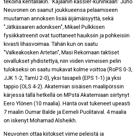
tekoina kentälläkin. "Kajaanin kassler-kuninkaan" Juho
Neuvonen on saanut joukkueensa pelaamiseen
muutaman annoksen lisää äijämäisyyttä, sekä
"Jätkäsaaren adoniksen", Mikael Pulkkisen
fysiikkatreenit ovat tuottaneet hauiksiin ja pohkeisiin
kivasti lihasvoimaa. Tähän kun on saatu
"Valkeakosken Artetan", Masi Rekomaan taktiset
oivallukset yhdistettyä, niin viiden viimeisen pelin
tulokseksi on saatu mukavat kolme voittoa (RoPS 0-3,
JJK 1-2, TamU 2-0), yksi tasapeli (EPS 1-1) ja yksi
tappio (OLS 4-2). Akatemian sisäisen maalipörssin
kärjessä tällä hetkellä on MPstä Akatemiaan siirtynyt
Eero Ylönen (10 maalia). Häntä ovat tukeneet upeasti
7 maalin Oumar Balde ja Eemeli Puolitaival. 4 maalia
on iskenyt Mohamad Alsheikh.
Neuvonen ottaa kiitokset viime peleistä ja