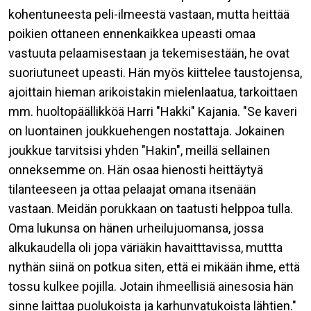
kohentuneesta peli-ilmeestä vastaan, mutta heittää
poikien ottaneen ennenkaikkea upeasti omaa
vastuuta pelaamisestaan ja tekemisestään, he ovat
suoriutuneet upeasti. Hän myös kiittelee taustojensa,
ajoittain hieman arikoistakin mielenlaatua, tarkoittaen
mm. huoltopäällikköä Harri "Hakki" Kajania. "Se kaveri
on luontainen joukkuehengen nostattaja. Jokainen
joukkue tarvitsisi yhden "Hakin", meillä sellainen
onneksemme on. Hän osaa hienosti heittäytyä
tilanteeseen ja ottaa pelaajat omana itsenään
vastaan. Meidän porukkaan on taatusti helppoa tulla.
Oma lukunsa on hänen urheilujuomansa, jossa
alkukaudella oli jopa väriäkin havaitttavissa, muttta
nythän siinä on potkua siten, että ei mikään ihme, että
tossu kulkee pojilla. Jotain ihmeellisiä ainesosia hän
sinne laittaa puolukoista ja karhunvatukoista lähtien."