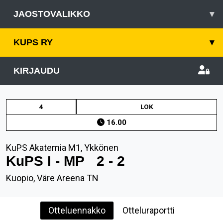
JAOSTOVALIKKO
▾
KUPS RY
▾
KIRJAUDU
4
LOK
16.00
KuPS Akatemia M1, Ykkönen
KuPS I - MP
2 - 2
Kuopio, Väre Areena TN
Otteluennakko
Otteluraportti