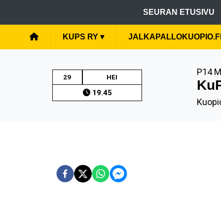
SEURAN ETUSIVU
KUPS RY
▾
JALKAPALLOKUOPIO.F
P14 M
29
HEI
KuP
19.45
Kuopio