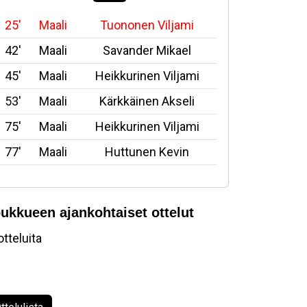
25'
Maali
Tuononen Viljami
42'
Maali
Savander Mikael
45'
Maali
Heikkurinen Viljami
53'
Maali
Kärkkäinen Akseli
75'
Maali
Heikkurinen Viljami
77'
Maali
Huttunen Kevin
ukkueen ajankohtaiset ottelut
otteluita