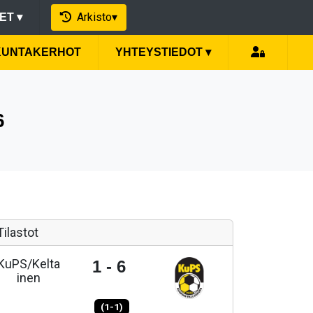
Arkisto
▾
EET
▾
IKUNTAKERHOT
YHTEYSTIEDOT
▾
6
Tilastot
KuPS/Kelta
1 - 6
inen
(1-1)