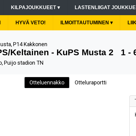
KILPAJOUKKUEET
▾
LASTENLIIGAT JOUKKU
I
HYVÄ VETO!
ILMOITTAUTUMINEN
▾
LI
usta, P14 Kakkonen
S/Keltainen - KuPS Musta 2
1 - 
, Puijo stadion TN
Otteluennakko
Otteluraportti