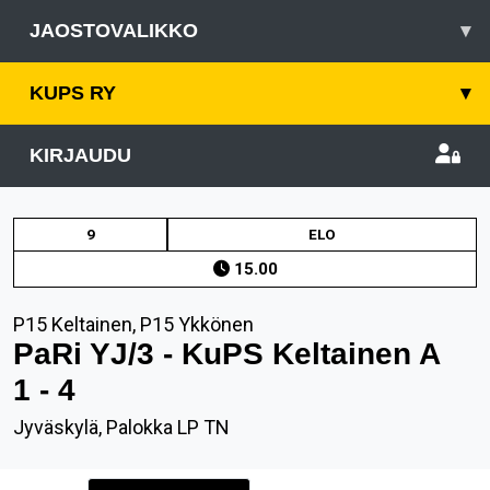
JAOSTOVALIKKO
▾
KUPS RY
▾
KIRJAUDU
9
ELO
15.00
P15 Keltainen, P15 Ykkönen
PaRi YJ/3 - KuPS Keltainen A
1 - 4
Jyväskylä, Palokka LP TN