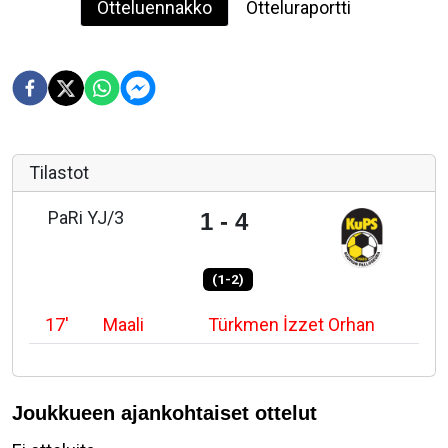
Otteluennakko
Otteluraportti
Tilastot
PaRi YJ/3
1 - 4
(1-2)
17'
Maali
Türkmen İzzet Orhan
Joukkueen ajankohtaiset ottelut