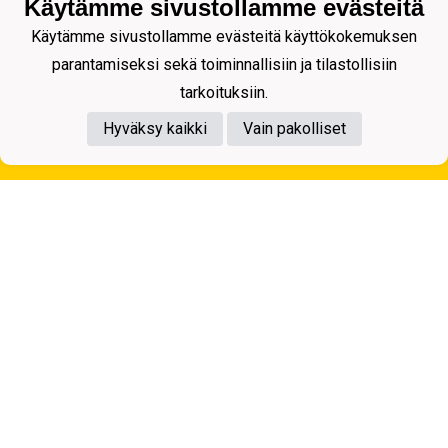
Käytämme sivustollamme evästeitä
Käytämme sivustollamme evästeitä käyttökokemuksen
parantamiseksi sekä toiminnallisiin ja tilastollisiin
tarkoituksiin.
Hyväksy kaikki
Vain pakolliset
Tietosuojaseloste
Kuopion Palloseura ry
Aulis Rytkösen Katu 1, 70620 Kuopio
Y-tunnus: 0281218-4
Puh. +358172668571
KuPS -Elämänmittainen tarina- Banzai
Powered by