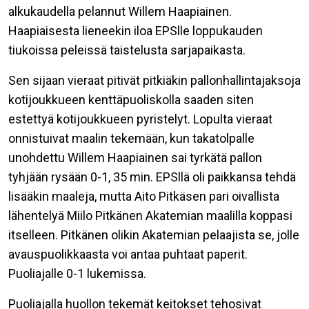
alkukaudella pelannut Willem Haapiainen.
Haapiaisesta lieneekin iloa EPSlle loppukauden
tiukoissa peleissä taistelusta sarjapaikasta.
Sen sijaan vieraat pitivät pitkiäkin pallonhallintajaksoja
kotijoukkueen kenttäpuoliskolla saaden siten
estettyä kotijoukkueen pyristelyt. Lopulta vieraat
onnistuivat maalin tekemään, kun takatolpalle
unohdettu Willem Haapiainen sai tyrkätä pallon
tyhjään rysään 0-1, 35 min. EPSllä oli paikkansa tehdä
lisääkin maaleja, mutta Aito Pitkäsen pari oivallista
lähentelyä Miilo Pitkänen Akatemian maalilla koppasi
itselleen. Pitkänen olikin Akatemian pelaajista se, jolle
avauspuolikkaasta voi antaa puhtaat paperit.
Puoliajalle 0-1 lukemissa.
Puoliajalla huollon tekemät keitokset tehosivat