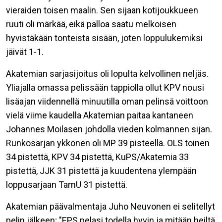
vieraiden toisen maalin. Sen sijaan kotijoukkueen
ruuti oli märkää, eikä palloa saatu melkoisen
hyvistäkään tonteista sisään, joten loppulukemiksi
jäivät 1-1.
Akatemian sarjasijoitus oli lopulta kelvollinen neljäs.
Yliajalla omassa pelissään tappiolla ollut KPV nousi
lisäajan viidennellä minuutilla oman pelinsä voittoon
vielä viime kaudella Akatemian paitaa kantaneen
Johannes Moilasen johdolla vieden kolmannen sijan.
Runkosarjan ykkönen oli MP 39 pisteellä. OLS toinen
34 pistettä, KPV 34 pistettä, KuPS/Akatemia 33
pistettä, JJK 31 pistettä ja kuudentena ylempään
loppusarjaan TamU 31 pistettä.
Akatemian päävalmentaja Juho Neuvonen ei selitellyt
pelin jälkeen; "EPS pelasi todella hyvin ja mitään heiltä