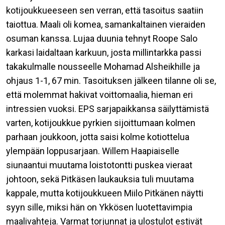
kotijoukkueeseen sen verran, että tasoitus saatiin
taiottua. Maali oli komea, samankaltainen vieraiden
osuman kanssa. Lujaa duunia tehnyt Roope Salo
karkasi laidaltaan karkuun, josta millintarkka passi
takakulmalle nousseelle Mohamad Alsheikhille ja
ohjaus 1-1, 67 min. Tasoituksen jälkeen tilanne oli se,
että molemmat hakivat voittomaalia, hieman eri
intressien vuoksi. EPS sarjapaikkansa säilyttämistä
varten, kotijoukkue pyrkien sijoittumaan kolmen
parhaan joukkoon, jotta saisi kolme kotiottelua
ylempään loppusarjaan. Willem Haapiaiselle
siunaantui muutama loistotontti puskea vieraat
johtoon, sekä Pitkäsen laukauksia tuli muutama
kappale, mutta kotijoukkueen Miilo Pitkänen näytti
syyn sille, miksi hän on Ykkösen luotettavimpia
maalivahteja. Varmat torjunnat ja ulostulot estivät