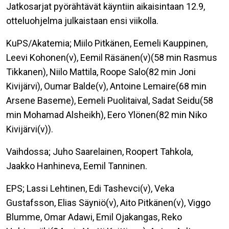
Jatkosarjat pyörähtävät käyntiin aikaisintaan 12.9,
otteluohjelma julkaistaan ensi viikolla.
KuPS/Akatemia; Miilo Pitkänen, Eemeli Kauppinen,
Leevi Kohonen(v), Eemil Räsänen(v)(58 min Rasmus
Tikkanen), Niilo Mattila, Roope Salo(82 min Joni
Kivijärvi), Oumar Balde(v), Antoine Lemaire(68 min
Arsene Baseme), Eemeli Puolitaival, Sadat Seidu(58
min Mohamad Alsheikh), Eero Ylönen(82 min Niko
Kivijärvi(v)).
Vaihdossa; Juho Saarelainen, Roopert Tahkola,
Jaakko Hanhineva, Eemil Tanninen.
EPS; Lassi Lehtinen, Edi Tashevci(v), Veka
Gustafsson, Elias Säyniö(v), Aito Pitkänen(v), Viggo
Blumme, Omar Adawi, Emil Ojakangas, Reko