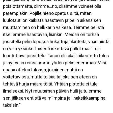
pois ottamatta, olimme...no, olisimme voineet olla
parempiakin. Pojille hieno opetus siitä, miten
luulotauti on kaikista haastavin ja pelin aikana sen
muuttaminen on helkkarin vaikeaa. Teimme pelistä
itsellemme haastavan, liiankin. Meidän on turhaa
jossitella pelin lopussa hukattuja tilanteita, vaan niistä
on vain yksinkertaisesti iskettävä pallot maaliin ja
lopetettava jossittelu. Tasuri oli sikäli oikeutettu tulos
ja nyt vaan reissaamme yhden pelin enemmän. Viisi
upeaa ottelua tulossa, jokainen matsi on
voitettavissa, mutta toisaalta jokaisen eteen on
tehtävä hurja määrä töitä. Yhtään pistettä ei tule
ilmaiseksi. Nyt muutaman päivän huili ja tulemme
sen jälkeen entistä valmiimpina ja lihaksikkaampina
takaisin."