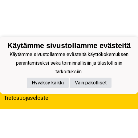
Käytämme sivustollamme evästeitä
Käytämme sivustollamme evästeitä käyttökokemuksen
parantamiseksi sekä toiminnallisiin ja tilastollisiin
tarkoituksiin.
Hyväksy kaikki
Vain pakolliset
Tietosuojaseloste
Kuopion Palloseura ry
Aulis Rytkösen Katu 1, 70620 Kuopio
Y-tunnus: 0281218-4
Puh. +358172668571