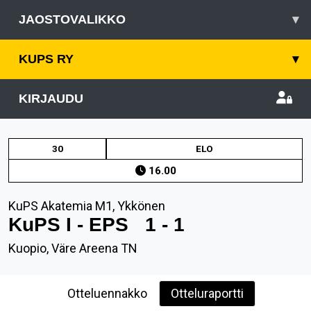
JAOSTOVALIKKO
▾
KUPS RY
▾
KIRJAUDU
30
ELO
16.00
KuPS Akatemia M1, Ykkönen
KuPS I - EPS
1 - 1
Kuopio, Väre Areena TN
Otteluennakko
Otteluraportti