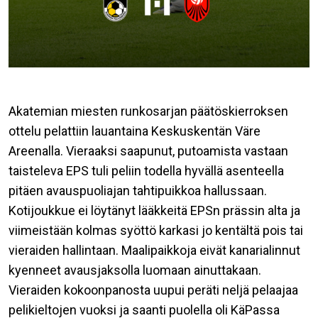
Akatemian miesten runkosarjan päätöskierroksen
ottelu pelattiin lauantaina Keskuskentän Väre
Areenalla. Vieraaksi saapunut, putoamista vastaan
taisteleva EPS tuli peliin todella hyvällä asenteella
pitäen avauspuoliajan tahtipuikkoa hallussaan.
Kotijoukkue ei löytänyt lääkkeitä EPSn prässin alta ja
viimeistään kolmas syöttö karkasi jo kentältä pois tai
vieraiden hallintaan. Maalipaikkoja eivät kanarialinnut
kyenneet avausjaksolla luomaan ainuttakaan.
Vieraiden kokoonpanosta uupui peräti neljä pelaajaa
pelikieltojen vuoksi ja saanti puolella oli KäPassa