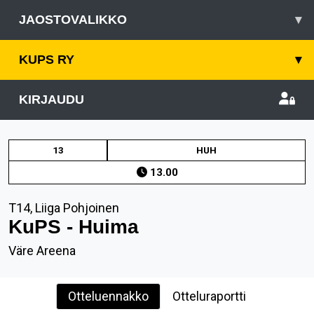
JAOSTOVALIKKO
▾
KUPS RY
▾
KIRJAUDU
13
HUH
13.00
T14, Liiga Pohjoinen
KuPS - Huima
Väre Areena
Otteluennakko
Otteluraportti