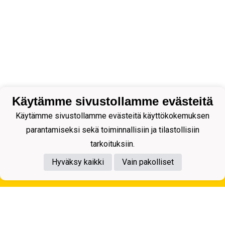
Käytämme sivustollamme evästeitä
Käytämme sivustollamme evästeitä käyttökokemuksen
parantamiseksi sekä toiminnallisiin ja tilastollisiin
tarkoituksiin.
Hyväksy kaikki
Vain pakolliset
Tietosuojaseloste
Kuopion Palloseura ry
Aulis Rytkösen Katu 1, 70620 Kuopio
Y-tunnus: 0281218-4