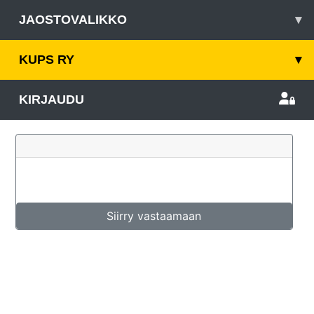
JAOSTOVALIKKO
▾
KUPS RY
▾
KIRJAUDU