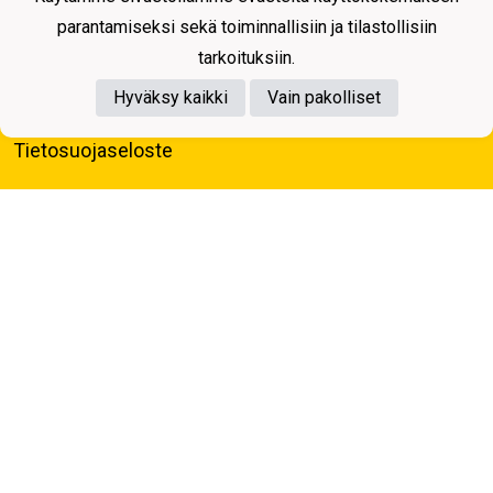
parantamiseksi sekä toiminnallisiin ja tilastollisiin
tarkoituksiin.
Hyväksy kaikki
Vain pakolliset
Tietosuojaseloste
Kuopion Palloseura ry
Aulis Rytkösen Katu 1, 70620 Kuopio
Y-tunnus: 0281218-4
Puh. +358172668571
KuPS -Elämänmittainen tarina- Banzai
Powered by