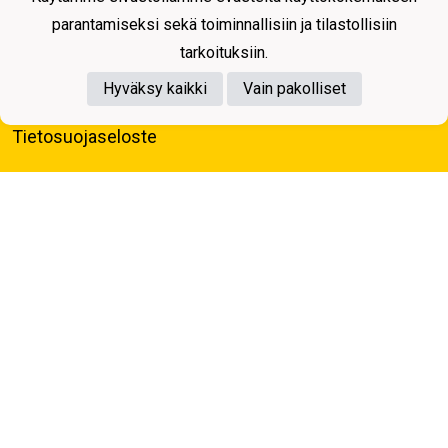
parantamiseksi sekä toiminnallisiin ja tilastollisiin
tarkoituksiin.
Hyväksy kaikki
Vain pakolliset
Tietosuojaseloste
Kuopion Palloseura ry
Aulis Rytkösen Katu 1, 70620 Kuopio
Y-tunnus: 0281218-4
Puh. +358172668571
KuPS -Elämänmittainen tarina- Banzai
Powered by