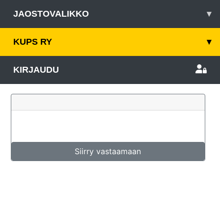
JAOSTOVALIKKO
▾
KUPS RY
▾
KIRJAUDU