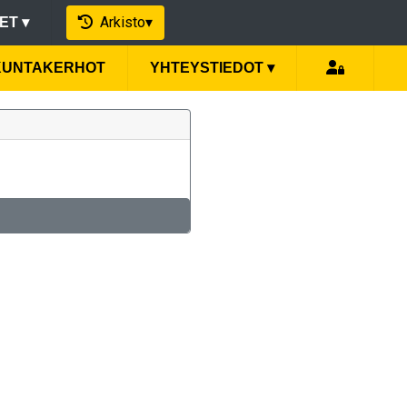
Arkisto
▾
EET
▾
IKUNTAKERHOT
YHTEYSTIEDOT
▾