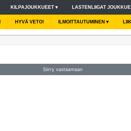
KILPAJOUKKUEET
▾
LASTENLIIGAT JOUKKU
I
HYVÄ VETO!
ILMOITTAUTUMINEN
▾
LI