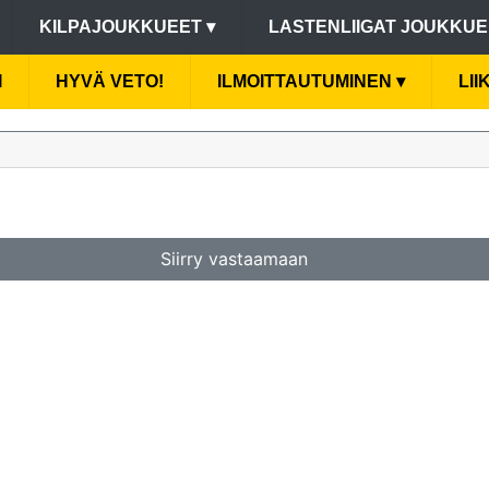
KILPAJOUKKUEET
▾
LASTENLIIGAT JOUKKU
I
HYVÄ VETO!
ILMOITTAUTUMINEN
▾
LI