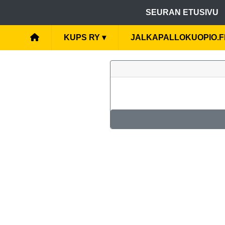
SEURAN ETUSIVU
KUPS RY
▾
JALKAPALLOKUOPIO.F