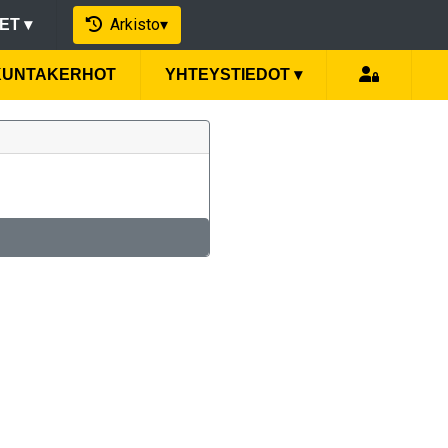
Arkisto
▾
EET
▾
IKUNTAKERHOT
YHTEYSTIEDOT
▾