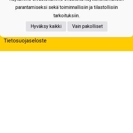
parantamiseksi sekä toiminnallisiin ja tilastollisiin
tarkoituksiin.
Hyväksy kaikki
Vain pakolliset
Tietosuojaseloste
Kuopion Palloseura ry
Aulis Rytkösen Katu 1, 70620 Kuopio
Y-tunnus: 0281218-4
Puh. +358172668571
KuPS -Elämänmittainen tarina- Banzai
Powered by