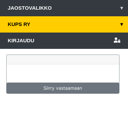
JAOSTOVALIKKO
▾
KUPS RY
▾
KIRJAUDU