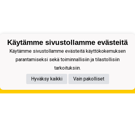
Käytämme sivustollamme evästeitä
Käytämme sivustollamme evästeitä käyttökokemuksen
parantamiseksi sekä toiminnallisiin ja tilastollisiin
tarkoituksiin.
Hyväksy kaikki
Vain pakolliset
Tietosuojaseloste
Kuopion Palloseura ry
Aulis Rytkösen Katu 1, 70620 Kuopio
Y-tunnus: 0281218-4
Puh. +358172668571
KuPS -Elämänmittainen tarina- Banzai