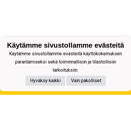
Käytämme sivustollamme evästeitä
Käytämme sivustollamme evästeitä käyttökokemuksen
parantamiseksi sekä toiminnallisiin ja tilastollisiin
tarkoituksiin.
Hyväksy kaikki
Vain pakolliset
Tietosuojaseloste
Kuopion Palloseura ry
Aulis Rytkösen Katu 1, 70620 Kuopio
Y-tunnus: 0281218-4
Puh. +358172668571
KuPS -Elämänmittainen tarina- Banzai