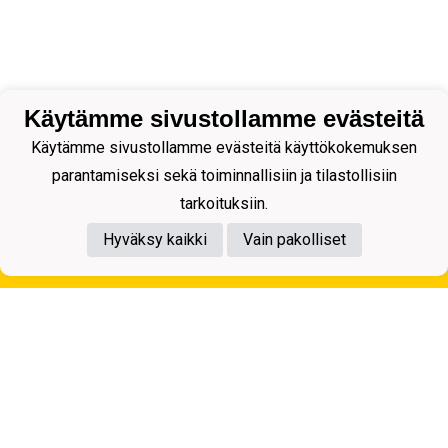
Käytämme sivustollamme evästeitä
Käytämme sivustollamme evästeitä käyttökokemuksen
parantamiseksi sekä toiminnallisiin ja tilastollisiin
tarkoituksiin.
Hyväksy kaikki
Vain pakolliset
Tietosuojaseloste
Kuopion Palloseura ry
Aulis Rytkösen Katu 1, 70620 Kuopio
Y-tunnus: 0281218-4
Puh. +358172668571
KuPS -Elämänmittainen tarina- Banzai