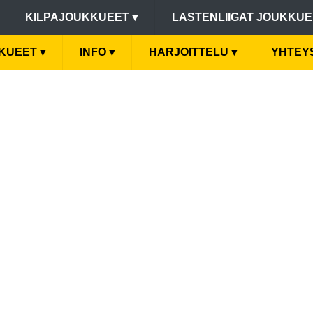
KILPAJOUKKUEET
▾
LASTENLIIGAT JOUKKU
KKUEET
▾
INFO
▾
HARJOITTELU
▾
YHTEY