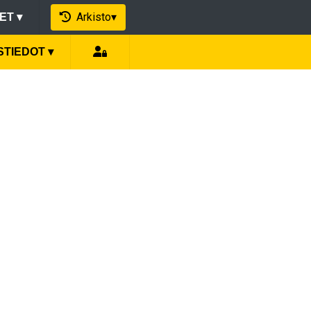
Arkisto
▾
EET
▾
STIEDOT
▾